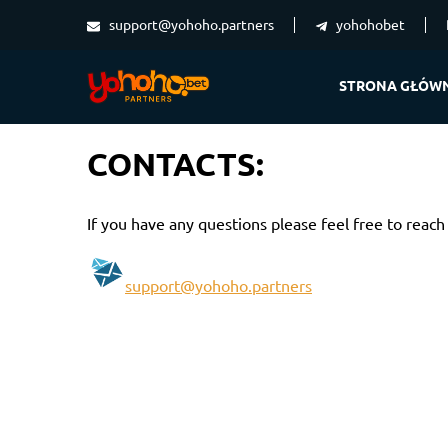
support@yohoho.partners
yohohobet
STRONA GŁÓW
CONTACTS:
If you have any questions please feel free to reach
support@yohoho.partners