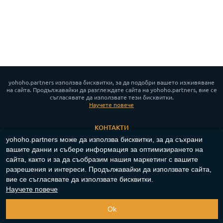
yohoho.partners използва бисквитки, за да подобри вашето изживяване
на сайта. Продължавайки да разглеждате сайта на yohoho.partners, вие се
съгласявате да използвате тези бисквитки.
Научeте повече
КОНТАКТИ
yohoho.partners може да използва бисквитки, за да съхрани
НОВИНИ
вашите данни и събере информация за оптимизирането на
ПОЛИТИКА ЗА ПОВЕРИТЕЛНОСТ
сайта, както и за да съобразим нашия маркетинг с вашите
ПОЛИТИКА ЗА БИСКВИТКИ
разрешения и интереси. Продължавайки да използвате сайта,
вие се съгласявате да използвате бисквитки.
App for Android™
Научeте повече
Copyright ©
2023-2026
"
yohoho.partners
"‎.
Всички права запазени
.
Ok