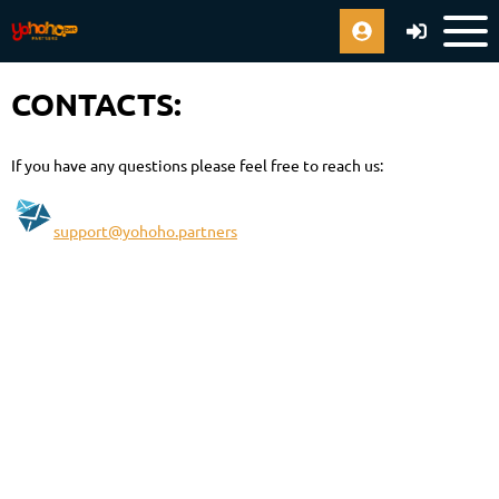
CONTACTS:
If you have any questions please feel free to reach us:
support@yohoho.partners