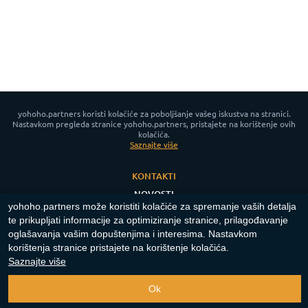
yohoho.partners koristi kolačiće za poboljšanje vašeg iskustva na stranici.
Nastavkom pregleda stranice yohoho.partners, pristajete na korištenje ovih
kolačića.
Saznajte više
KONTAKTI
NOVOSTI
yohoho.partners može koristiti kolačiće za spremanje vaših detalja
PRAVILA PRIVATNOSTI
te prikupljati informacije za optimiziranje stranice, prilagođavanje
POLITIKA KOLAČIĆA
oglašavanja vašim dopuštenjima i interesima. Nastavkom
korištenja stranice pristajete na korištenje kolačića.
App for Android™
Saznajte više
Copyright ©
2023-2026
"
yohoho.partners
"‎.
Sva prava pridržana
.
Ok