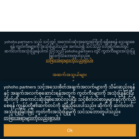
yohoho.partners သည် သင့်တွင် အကောင်းဆုံးအတွေ့အကြုံကို ရရှိစေရန် သေချာစေ
ရန် ကွတ်ကီးများကို အသုံးပြုပါသည်။ အကယ်၍ သင်သည် ဝဘ်ဆိုက်ပေါ်တွင်
ဆက်လက်အသုံးပြုနေပါက၊ သင်သည် yohoho.partners တွင် ကွတ်ကီးများအသုံးပြု
ခြင်းကိုသဘောတူပါသည်။
တခြားအရာများကိုလည်းရှာပါ။
အဆက်အသွယ်များ
သတင်း
yohoho.partners သင့်အသေးစိတ်အချက်အလက်များကို သိမ်းဆည်းရန်
ကိုယ်ရေးလုံခြုံမှု မူဝါဒ
နှင့် အချက်အလက်စုဆောင်းရန်အတွက် ကွတ်ကီးများကို အသုံးပြုနိုင်ပြီး
ကွတ်ကီး လမ်းစဥ်များ
ဆိုက်ကို အကောင်းဆုံးဖြစ်အောင်လုပ်ပြီး သင့်စိတ်ဝင်စားမှုများနှင့်ကိုက်ညီ
စေရန် ကျွန်ုပ်တို့၏ဆက်တင်ကို ချိန်ညှိပေးပါသည်။ ဆိုက်ကို ဆက်လက်
App for Android™
အသုံးပြုခြင်းဖြင့် ကွတ်ကီးအသုံးပြုမှုကို သင်သဘောတူပါသည်။
တခြားအရာများကိုလည်းရှာပါ။
Copyright ©
2023-2026
"
yohoho.partners
"‎.
မူပိုင်ခွင့်အားလုံးကို လက်ဝယ်
ထားရှိသည်
.
Ok