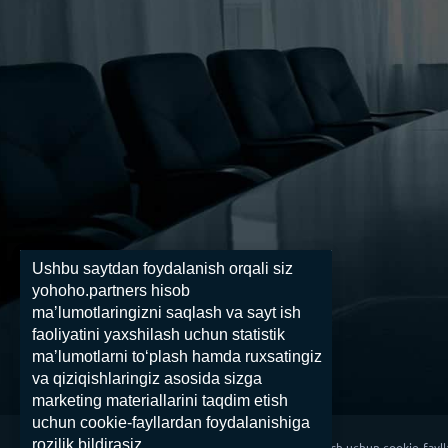
Ushbu saytdan foydalanish orqali siz
yohoho.partners hisob
maʼlumotlaringizni saqlash va sayt ish
faoliyatini yaxshilash uchun statistik
maʼlumotlarni toʻplash hamda ruxsatingiz
va qiziqishlaringiz asosida sizga
marketing materiallarini taqdim etish
uchun cookie-fayllardan foydalanishiga
rozilik bildirasiz.
yohoho.partners veb-sayti tajribasini yaxshilash uchun cookie-faylla