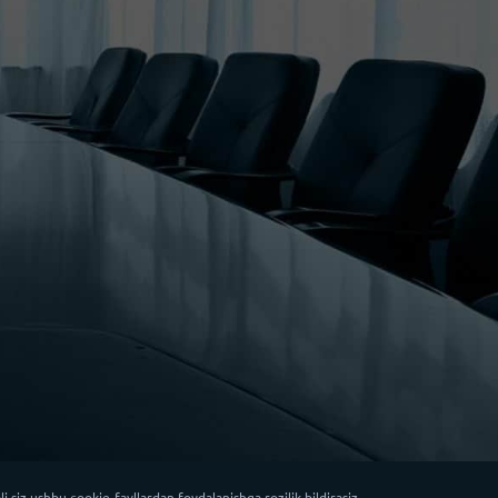
 siz ushbu cookie-fayllardan foydalanishga rozilik bildirasiz.