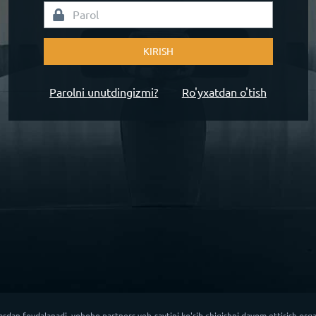
KIRISH
Parolni unutdingizmi?
Ro'yxatdan o'tish
rdan foydalanadi. yohoho.partners veb-saytini ko'rib chiqishni davom ettirish orqali