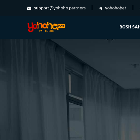
support@yohoho.partners
yohohobet
BOSH SAH