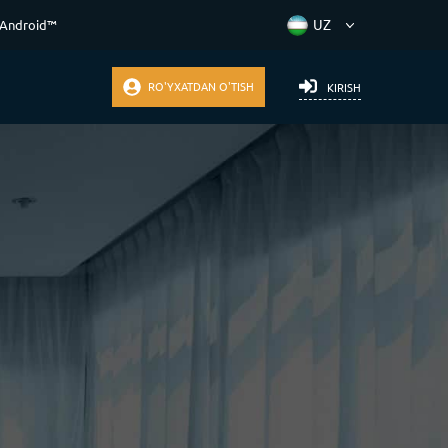
 Android™
RO'YXATDAN O'TISH
KIRISH