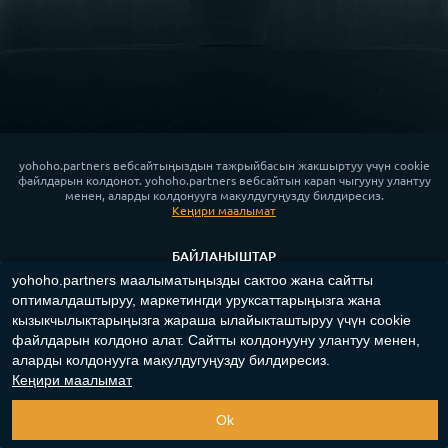
yohoho.partners вебсайтыңыздын тажрыйбасын жакшыртуу үчүн cookie
файлдарын колдонот. yohoho.partners вебсайтын карап чыгууну улантуу
менен, аларды колдонууга макулдугуңузду билдиресиз.
Кеңири маалымат
БАЙЛАНЫШТАР
yohoho.partners маалыматыңызды сактоо жана сайтты
ЖАҢЫЛЫКТАР
оптималдаштыруу, маркетингди уруксаттарыңызга жана
КУПУЯЛЫК САЯСАТЫ
кызыкчылыктарыңызга жараша ылайыкташтыруу үчүн cookie
COOKIE САЯСАТЫ
файлдарын колдоно алат. Сайтты колдонууну улантуу менен,
аларды колдонууга макулдугуңузду билдиресиз.
App for Android™
Кеңири маалымат
Copyright ©
2023-2026
"
yohoho.partners
"‎.
Бардык укуктар корголгон
.
Ok