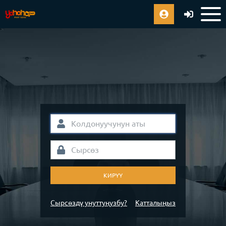
КИРҮҮ
Сырсөздү унуттуңузбу?
Катталыңыз