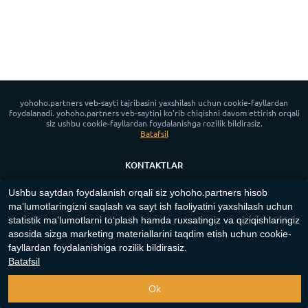
yohoho.partners veb-sayti tajribasini yaxshilash uchun cookie-fayllardan
foydalanadi. yohoho.partners veb-saytini ko'rib chiqishni davom ettirish orqali
siz ushbu cookie-fayllardan foydalanishga rozilik bildirasiz.
Batafsil
KONTAKTLAR
YANGILIKLAR
Ushbu saytdan foydalanish orqali siz yohoho.partners hisob
MAXFIYLIK SIYOSATI
maʼlumotlaringizni saqlash va sayt ish faoliyatini yaxshilash uchun
COOKIE SIYOSATI
statistik maʼlumotlarni toʻplash hamda ruxsatingiz va qiziqishlaringiz
asosida sizga marketing materiallarini taqdim etish uchun cookie-
App for Android™
fayllardan foydalanishiga rozilik bildirasiz.
Batafsil
Copyright ©
2023-2026
"
yohoho.partners
"‎.
Barcha huquqlar
himoyalangan
.
Ok