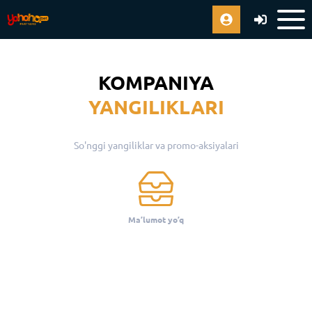
KOMPANIYA
YANGILIKLARI
So'nggi yangiliklar va promo-aksiyalari
Ma’lumot yo’q