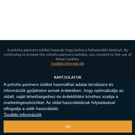
A yohoho.partners sütiket használ, hogy javítsa a felhasználói élményt. By
continuing to browse the yohoho.partners website, you consent to the use of
these cookies.
További információk
KAPCSOLATOK
A yohoho.partners sütiket használhat adatai tárolására és
HÍREK
információk gyűjtésére annak érdekében, hogy optimalizálja az
ADATVÉDELMI SZABÁLYZAT
oldalt, saját lehetőségeihez és érdeklődési köréhez szabja a
SÜTI IRÁNYELVEK
marketingeszközöket. Az oldal használatának folytatásával
elfogadja a sütik használatát.
App for Android™
További információk
Copyright ©
2023-2026
"
yohoho.partners
"‎.
Minden jog fenntartva
.
Ok