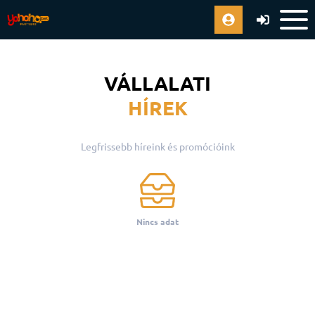
VÁLLALATI
HÍREK
Legfrissebb híreink és promócióink
Nincs adat