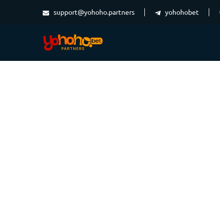
support@yohoho.partners
yohohobet