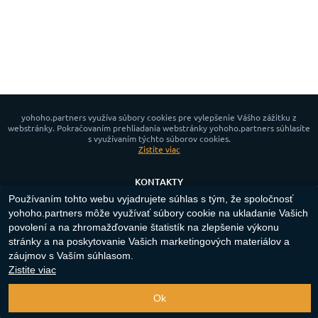
yohoho.partners využíva súbory cookies pre vylepšenie Vášho zážitku z
webstránky. Pokračovaním prehliadania webstránky yohoho.partners súhlasíte
s využívaním týchto súborov cookies.
Zistite viac
KONTAKTY
Používaním tohto webu vyjadrujete súhlas s tým, že spoločnosť
NOVINKY
yohoho.partners môže využívať súbory cookie na ukladanie Vašich
ZÁSADY OCHRANY OSOBNÝCH ÚDAJOV
povolení a na zhromažďovanie štatistík na zlepšenie výkonu
POLITIKA COOKIE
stránky a na poskytovanie Vašich marketingových materiálov a
záujmov s Vaším súhlasom.
App for Android™
Zistite viac
Copyright ©
2023-2026
"
yohoho.partners
"‎.
Všetky práva vyhradené
.
Ok