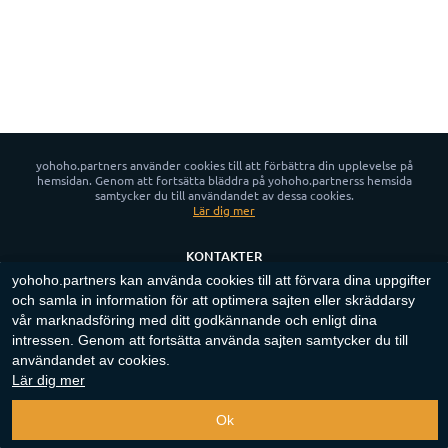
yohoho.partners använder cookies till att förbättra din upplevelse på
hemsidan. Genom att fortsätta bläddra på yohoho.partnerss hemsida
samtycker du till användandet av dessa cookies.
Lär dig mer
KONTAKTER
yohoho.partners kan använda cookies till att förvara dina uppgifter
NYHETER
och samla in information för att optimera sajten eller skräddarsy
INTEGRITETSPOLICY
vår marknadsföring med ditt godkännande och enligt dina
СOOKIE POLICY
intressen. Genom att fortsätta använda sajten samtycker du till
användandet av cookies.
App for Android™
Lär dig mer
Copyright ©
2023-2026
"
yohoho.partners
"‎.
Alla rättigheter reserverade
.
Ok