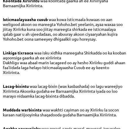
Koontada Xiriirintu
waa koontada gaarka ah ee Xiriiriyaha
Barnaamijka Xiriirinta.
Isticmaalayaasha cusub
waa kuwa isticmaala kuwaas oo aan
weligood akoon oo mareegta Yohoho.bet yeelanin, ayaa waxaa soo
jiitay Xiriirka kuna soo jiitay mareegta shirkada ee isticmaalaya
qalab gaar u ah ujeedadaas, oo abuuray akoon ciyaaryahan kujira
Yohoho.bet oona sameeyey dhigaalkii ugu horeysay.
Linkiga tixraaca
waa isku xidhka mareegaha Shirkadda oo ka kooban
aqoonsiga gaarka ah ee xiriirinta
Dakhligu waa abaal-marin lacageed oo ay hesho Xiriirku guddi ahaan
faa'iidada laga helayo Isticmaalayaasha Cusub ee ay keento
Xiriirinta.
Lacag-bixintu
waa lacag-bixin (wax kasbashada) oo lagu wareejiyo
Xiriirinta Akoonka gudaha ee Barnaamijka Xiriirinta iyada oo loo
marayo nidaamka lacag-bixinta dibadda.
Muddada warbixinta
waa wakhti cayiman oo ay Xiriirku la socon
karaan natiijooyinka shaqadooda gudaha Barnaamijka Xiriirinta.
Agabka xayaysiisku
waa qoraal, sawir, maqal, muuqaal, iyo walxo