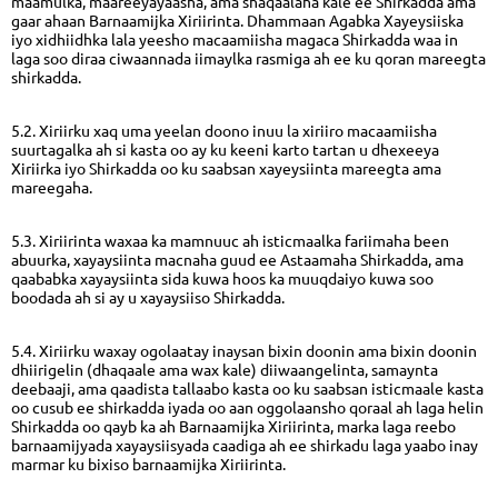
maamulka, maareeyayaasha, ama shaqaalaha kale ee Shirkadda ama
gaar ahaan Barnaamijka Xiriirinta. Dhammaan Agabka Xayeysiiska
iyo xidhiidhka lala yeesho macaamiisha magaca Shirkadda waa in
laga soo diraa ciwaannada iimaylka rasmiga ah ee ku qoran mareegta
shirkadda.
5.2. Xiriirku xaq uma yeelan doono inuu la xiriiro macaamiisha
suurtagalka ah si kasta oo ay ku keeni karto tartan u dhexeeya
Xiriirka iyo Shirkadda oo ku saabsan xayeysiinta mareegta ama
mareegaha.
5.3. Xiriirinta waxaa ka mamnuuc ah isticmaalka fariimaha been
abuurka, xayaysiinta macnaha guud ee Astaamaha Shirkadda, ama
qaababka xayaysiinta sida kuwa hoos ka muuqdaiyo kuwa soo
boodada ah si ay u xayaysiiso Shirkadda.
5.4. Xiriirku waxay ogolaatay inaysan bixin doonin ama bixin doonin
dhiirigelin (dhaqaale ama wax kale) diiwaangelinta, samaynta
deebaaji, ama qaadista tallaabo kasta oo ku saabsan isticmaale kasta
oo cusub ee shirkadda iyada oo aan oggolaansho qoraal ah laga helin
Shirkadda oo qayb ka ah Barnaamijka Xiriirinta, marka laga reebo
barnaamijyada xayaysiisyada caadiga ah ee shirkadu laga yaabo inay
marmar ku bixiso barnaamijka Xiriirinta.