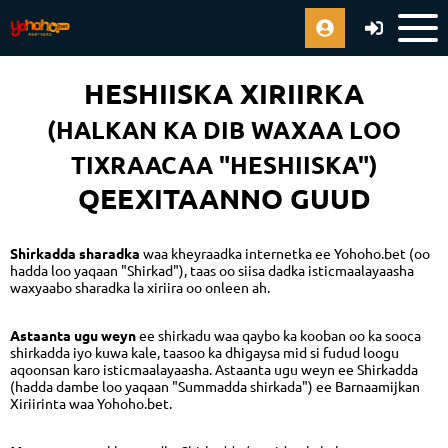
HESHIISKA XIRIIRKA
(HALKAN KA DIB WAXAA LOO
TIXRAACAA "HESHIISKA")
QEEXITAANNO GUUD
Shirkadda sharadka
waa kheyraadka internetka ee Yohoho.bet (oo
hadda loo yaqaan "Shirkad"), taas oo siisa dadka isticmaalayaasha
waxyaabo sharadka la xiriira oo onleen ah.
Astaanta ugu weyn
ee shirkadu waa qaybo ka kooban oo ka sooca
shirkadda iyo kuwa kale, taasoo ka dhigaysa mid si fudud loogu
aqoonsan karo isticmaalayaasha. Astaanta ugu weyn ee Shirkadda
(hadda dambe loo yaqaan "Summadda shirkada") ee Barnaamijkan
Xiriirinta waa Yohoho.bet.