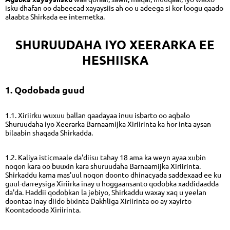
isku dhafan oo dabeecad xayaysiis ah oo u adeega si kor loogu qaado
alaabta Shirkada ee internetka.
SHURUUDAHA IYO XEERARKA EE
HESHIISKA
1. Qodobada guud
1.1. Xiriirku wuxuu ballan qaadayaa inuu isbarto oo aqbalo
Shuruudaha iyo Xeerarka Barnaamijka Xiriirinta ka hor inta aysan
bilaabin shaqada Shirkadda.
1.2. Kaliya isticmaale da'diisu tahay 18 ama ka weyn ayaa xubin
noqon kara oo buuxin kara shuruudaha Barnaamijka Xiriirinta.
Shirkaddu kama mas'uul noqon doonto dhinacyada saddexaad ee ku
guul-darreysiga Xiriirka inay u hoggaansanto qodobka xaddidaadda
da'da. Haddii qodobkan la jebiyo, Shirkaddu waxay xaq u yeelan
doontaa inay diido bixinta Dakhliga Xiriirinta oo ay xayirto
Koontadooda Xiriirinta.