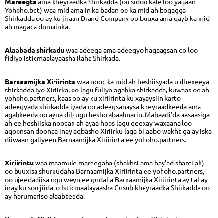
Mareegta
ama kheyraadka Shirkadda (oo sidoo kale loo yaqaan
Yohoho.bet) waa mid ama in ka badan oo ka mid ah bogagga
Shirkadda oo ay ku jiraan Brand Company oo buuxa ama qayb ka mid
ah magaca domainka.
Alaabada shirkadu
waa adeega ama adeegyo hagaagsan oo loo
fidiyo isticmaalayaasha ilaha Shirkada.
Barnaamijka Xiriirinta
waa nooc ka mid ah heshiisyada u dhexeeya
shirkadda iyo Xiriirka, oo lagu fuliyo agabka shirkadda, kuwaas oo ah
yohoho.partners, kaas oo ay ku xiriirinta ku xayaysiin karto
adeegyada shirkadda iyada oo adeegsanaysa kheyraadkeeda ama
agabkeeda oo ayna dib ugu hesho abaalmarin. Mabaadi'da aasaasiga
ah ee heshiiska noocan ah ayaa hoos lagu qeexay waxaana loo
aqoonsan doonaa inay aqbasho Xiriirku laga bilaabo wakhtiga ay iska
diiwaan galiyeen Barnaamijka Xiriirinta ee yohoho.partners.
Xiriirintu
waa maamule mareegaha (shakhsi ama hay'ad sharci ah)
oo buuxisa shuruudaha Barnaamijka Xiriirinta ee yohoho.partners,
oo ujeedadiisa ugu weyn ee gudaha Barnaamijka Xiriirinta ay tahay
inay ku soo jiidato Isticmaalayaasha Cusub kheyraadka Shirkadda oo
ay horumariso alaabteeda.