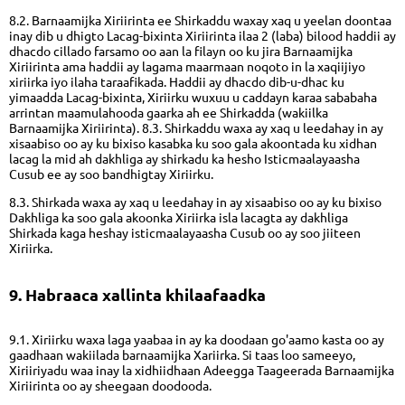
8.2. Barnaamijka Xiriirinta ee Shirkaddu waxay xaq u yeelan doontaa
inay dib u dhigto Lacag-bixinta Xiriirinta ilaa 2 (laba) bilood haddii ay
dhacdo cillado farsamo oo aan la filayn oo ku jira Barnaamijka
Xiriirinta ama haddii ay lagama maarmaan noqoto in la xaqiijiyo
xiriirka iyo ilaha taraafikada. Haddii ay dhacdo dib-u-dhac ku
yimaadda Lacag-bixinta, Xiriirku wuxuu u caddayn karaa sababaha
arrintan maamulahooda gaarka ah ee Shirkadda (wakiilka
Barnaamijka Xiriirinta). 8.3. Shirkaddu waxa ay xaq u leedahay in ay
xisaabiso oo ay ku bixiso kasabka ku soo gala akoontada ku xidhan
lacag la mid ah dakhliga ay shirkadu ka hesho Isticmaalayaasha
Cusub ee ay soo bandhigtay Xiriirku.
8.3. Shirkada waxa ay xaq u leedahay in ay xisaabiso oo ay ku bixiso
Dakhliga ka soo gala akoonka Xiriirka isla lacagta ay dakhliga
Shirkada kaga heshay isticmaalayaasha Cusub oo ay soo jiiteen
Xiriirka.
9. Habraaca xallinta khilaafaadka
9.1. Xiriirku waxa laga yaabaa in ay ka doodaan go'aamo kasta oo ay
gaadhaan wakiilada barnaamijka Xariirka. Si taas loo sameeyo,
Xiriiriyadu waa inay la xidhiidhaan Adeegga Taageerada Barnaamijka
Xiriirinta oo ay sheegaan doodooda.