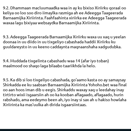
9.2. Dhammaan macluumaadka waa in ay ku bixiso Xiriirku qoraal oo
keliya oo loo soo diro iimaylka rasmiga ah ee Adeegga Taageerada
Barnaamijka Xiriirinta. Faahfaahinta xiriirka ee Adeegga Taageerada
waxaa lagu bixiyaa websaydka Barnaamijka Xiriirinta.
9.3. Adeegga Taageerada Barnaamijka Xiriirku waxa uu xaq u yeelan
doonaa in uu diido in uu tixgeliyo cabashada haddii Xiriirku ku
guuldareysto in uu keeno caddaynta maqnaanshaha xadgudubka.
9.4. Muddada tixgelinta cabashadu waa 14 (afar iyo toban)
maalmood oo shaqo laga bilaabo taariikhda la helo.
9.5. Ka dib si loo tixgeliyo cabashada, go'aamo kasta oo ay samaysay
Shirkadda ee ku saabsan Barnaamijka Xiriirinta Yohoho.bet waa final
oo aan hoos iman dib u eegis. Shirkaddu waxay xaq u leedahay inay
tirtirto wixii isgaarsiin ah oo ka kooban aflagaado, aflagaado, hurin
rabshado, ama eedeymo been ah, iyo inay si sax ah u hakiso howlaha
Xiriirinta ka mas'uulka ah dirida isgaarsiintaas.