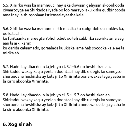
5.5. Xiriirku waa ka mamnuuc inay iska diiwaan geliyaan akoonkooda
ciyaartoyga ee Shirkadda iyada oo loo marayo isku xirka gudbintooda
ama inay la shirqoolaan isticmaalayaasha kale.
5.6. Xiriirku waa ka mamnuuc isticmaalka ku xadgudubka cookies ka,
oo kala ah:
ku furitaanka mareegta Yohoho.bet oo leh cabbirka sawirka ama aag
aan la arki karin;
ku darida calaamado, qoraalada kuukiska, ama hab socodka kale ee la
midka ah.
5.7. Haddii ay dhacdo in la jebiyo cl. 5.1–5.6 oo heshiiskan ah,
Shirkaddu waxay xaq u yeelan doontaa inay dib u eegis ku sameyso
shuruudaha heshiiska ay kula jirto Xiriirinta oona waxaa laga yaaba in
la xirro akoonka Xiriirinta.
5.8. Haddii ay dhacdo in la jebiyo cl. 5.1–5.7 oo heshiiskan ah,
Shirkaddu waxay xaq u yeelan doontaa inay dib u eegis ku sameyso
shuruudaha heshiiska ay kula jirto Xiriirinta oona waxaa laga yaaba in
la xirro akoonka Xiriirinta.
6. Xog sir ah