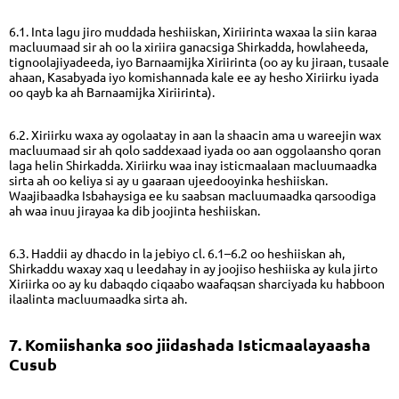
6.1. Inta lagu jiro muddada heshiiskan, Xiriirinta waxaa la siin karaa
macluumaad sir ah oo la xiriira ganacsiga Shirkadda, howlaheeda,
tignoolajiyadeeda, iyo Barnaamijka Xiriirinta (oo ay ku jiraan, tusaale
ahaan, Kasabyada iyo komishannada kale ee ay hesho Xiriirku iyada
oo qayb ka ah Barnaamijka Xiriirinta).
6.2. Xiriirku waxa ay ogolaatay in aan la shaacin ama u wareejin wax
macluumaad sir ah qolo saddexaad iyada oo aan oggolaansho qoran
laga helin Shirkadda. Xiriirku waa inay isticmaalaan macluumaadka
sirta ah oo keliya si ay u gaaraan ujeedooyinka heshiiskan.
Waajibaadka Isbahaysiga ee ku saabsan macluumaadka qarsoodiga
ah waa inuu jirayaa ka dib joojinta heshiiskan.
6.3. Haddii ay dhacdo in la jebiyo cl. 6.1–6.2 oo heshiiskan ah,
Shirkaddu waxay xaq u leedahay in ay joojiso heshiiska ay kula jirto
Xiriirka oo ay ku dabaqdo ciqaabo waafaqsan sharciyada ku habboon
ilaalinta macluumaadka sirta ah.
7. Komiishanka soo jiidashada Isticmaalayaasha
Cusub