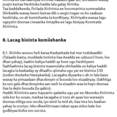
joojin kartaa Heshiiska hadda lala galay Xiriirka.
Taa baddalkeeda, ficilada Xiriirinta ee horumarinta summadaha
Shirkadda waxay keeni kartaa dib u eegis togan oo ku saabsan
heshiiska, oo ah komishanka la kordhiyey. Xiriiriyaha waxaa lagu
ogeysiin doonaa ciwaanka iimaylka ee lagu bixiyay Koontada
Xiriirinta.
8. Lacag bixinta komiishanka
8.1. Xiriirku wuxuu heli karaa Kasbashada hal mar todobaadkii
(Talaado kasta, muddada Isniinta ilaa Axadda ee usbuucii hore, loo
dhan yahay), laakiin kaliya haddii ay hore ugu heshiiyeen
faahfaahinta lacag bixinta maamulaha shirkadda oo kaliya haddii
lacagta la kasbaday ay dhaafto qiimaha ugu yar ee bixinta $30
(sodon doolarka Mareykanka). Lacagaha diyaarka u ah in lala baxo
waxay ka yimaadaan dhacdooyin si buuxda loo xisaabiyay. Dakhliga
ka soo gala dhacdooyinka aan weli la xisaabin waa la hayn doonaa
ilaa la dejin buuxda (la qabto).
Haddii Xiriirinta aanu haysanin qadarka ugu yar ee Akoonka Xiriirinta
sida kor ku xusan, markaa lacagaha si toos ah ayaa loo wareejin
doonaa xilliga soo socda, iyo wixii la mid ah, ilaa inta loo baahan
yahay la ururiyo. Isku-dheelitirnaan taban ayaa sidoo kale loo
gudbiyaa bisha soo socota.