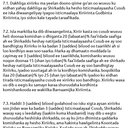
7.1. Dakhliga xiriirku ma yeelan doono qiime go'an oo wuxuu ku
xidhan yahay dakhliga ay Shirkaddu ka hesho Isticmaalayaasha Cusub
ee iska diwaangeliyay iyagoo isticmaalaya Xiriirinta Gudbinta
Xiriirinta, iyo sidoo kale tayada taraafikada.
7.2. Isla markiiba ka dib diiwaangelinta, Xiriir kasta oo cusub wuxuu
heli doonaa komishan u dhiganta 20 (labaatan)% faa'iidada saafiga
ah ee Shirkaddu heshay natiijada Isticmaalayaasha Cusub ee ay soo
bandhigtay Xiriirku in ka badan 3 (saddex) bilood oo taariikhi ah si
loo kordhiyo wax-soo-saarka. Marka ay dhamaato muddada la
cayimay ee 3 (saddex) bilood ee taariikhda, komishanku wuxuu
noqon doonaa 15 (shan iyo toban)% faa'iidada saafiga ah ee shirkadu
heshay natiijada Isticmaalayaasha Cusub ee ay soo bandhigtay
Xiriirku, iyadoo suurtagal ah in la kordhiyo komishanka. boqolkiiba
ilaa 20 (labaatan)% iyo 25 (shan iyo labaatan)% iyadoo ku xidhan
tirada isticmaalayaasha cusub ee xiriirku soo bandhigo. Xiriirku waxa
uu dib u eegis ku samayn karaa shuruudaha kordhinta
komishankooda ee wakiilka Barnaamijka Xiriirnta.
7.3. Haddii 3 (saddex) bilood gudahood oo isku xigta aysan xiriirku
soo jiidan wax ka badan 3 (saddex) Isticmaalayaal Cusub, Shirkaddu
waxay xaq u leedahay (laakiin kuma khasbanid) inay dib u eegto
shuruudaha heshiiska shirkadda, oo ay ku jirto dhimista qaddarka
komishanka ay hesho Xiriirku, ama hakinta hawlgelinta Koontada
Xiriirka ee Barnaamijka Xiriirka. Xaalado gaar ah, Shirkaddu waxay