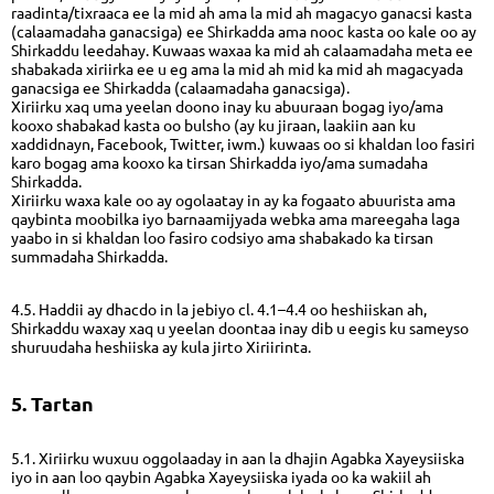
raadinta/tixraaca ee la mid ah ama la mid ah magacyo ganacsi kasta
(calaamadaha ganacsiga) ee Shirkadda ama nooc kasta oo kale oo ay
Shirkaddu leedahay. Kuwaas waxaa ka mid ah calaamadaha meta ee
shabakada xiriirka ee u eg ama la mid ah mid ka mid ah magacyada
ganacsiga ee Shirkadda (calaamadaha ganacsiga).
Xiriirku xaq uma yeelan doono inay ku abuuraan bogag iyo/ama
kooxo shabakad kasta oo bulsho (ay ku jiraan, laakiin aan ku
xaddidnayn, Facebook, Twitter, iwm.) kuwaas oo si khaldan loo fasiri
karo bogag ama kooxo ka tirsan Shirkadda iyo/ama sumadaha
Shirkadda.
Xiriirku waxa kale oo ay ogolaatay in ay ka fogaato abuurista ama
qaybinta moobilka iyo barnaamijyada webka ama mareegaha laga
yaabo in si khaldan loo fasiro codsiyo ama shabakado ka tirsan
summadaha Shirkadda.
4.5. Haddii ay dhacdo in la jebiyo cl. 4.1–4.4 oo heshiiskan ah,
Shirkaddu waxay xaq u yeelan doontaa inay dib u eegis ku sameyso
shuruudaha heshiiska ay kula jirto Xiriirinta.
5. Tartan
5.1. Xiriirku wuxuu oggolaaday in aan la dhajin Agabka Xayeysiiska
iyo in aan loo qaybin Agabka Xayeysiiska iyada oo ka wakiil ah