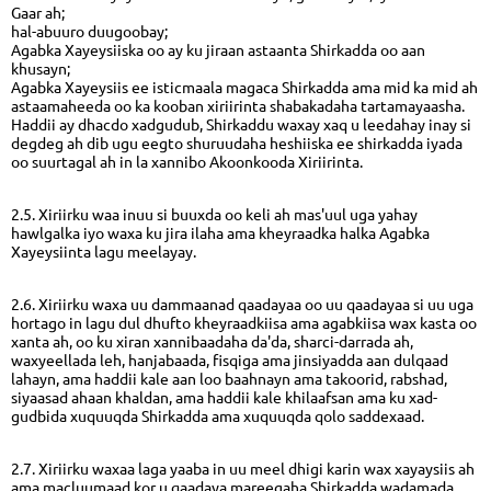
Gaar ah;
hal-abuuro duugoobay;
Agabka Xayeysiiska oo ay ku jiraan astaanta Shirkadda oo aan
khusayn;
Agabka Xayeysiis ee isticmaala magaca Shirkadda ama mid ka mid ah
astaamaheeda oo ka kooban xiriirinta shabakadaha tartamayaasha.
Haddii ay dhacdo xadgudub, Shirkaddu waxay xaq u leedahay inay si
degdeg ah dib ugu eegto shuruudaha heshiiska ee shirkadda iyada
oo suurtagal ah in la xannibo Akoonkooda Xiriirinta.
2.5. Xiriirku waa inuu si buuxda oo keli ah mas'uul uga yahay
hawlgalka iyo waxa ku jira ilaha ama kheyraadka halka Agabka
Xayeysiinta lagu meelayay.
2.6. Xiriirku waxa uu dammaanad qaadayaa oo uu qaadayaa si uu uga
hortago in lagu dul dhufto kheyraadkiisa ama agabkiisa wax kasta oo
xanta ah, oo ku xiran xannibaadaha da'da, sharci-darrada ah,
waxyeellada leh, hanjabaada, fisqiga ama jinsiyadda aan dulqaad
lahayn, ama haddii kale aan loo baahnayn ama takoorid, rabshad,
siyaasad ahaan khaldan, ama haddii kale khilaafsan ama ku xad-
gudbida xuquuqda Shirkadda ama xuquuqda qolo saddexaad.
2.7. Xiriirku waxaa laga yaaba in uu meel dhigi karin wax xayaysiis ah
ama macluumaad kor u qaadaya mareegaha Shirkadda wadamada