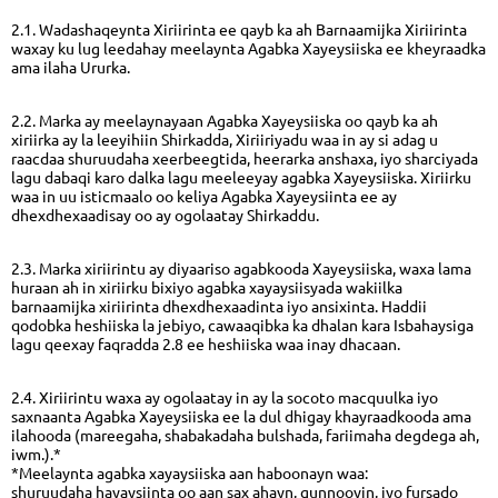
2.1. Wadashaqeynta Xiriirinta ee qayb ka ah Barnaamijka Xiriirinta
waxay ku lug leedahay meelaynta Agabka Xayeysiiska ee kheyraadka
ama ilaha Ururka.
2.2. Marka ay meelaynayaan Agabka Xayeysiiska oo qayb ka ah
xiriirka ay la leeyihiin Shirkadda, Xiriiriyadu waa in ay si adag u
raacdaa shuruudaha xeerbeegtida, heerarka anshaxa, iyo sharciyada
lagu dabaqi karo dalka lagu meeleeyay agabka Xayeysiiska. Xiriirku
waa in uu isticmaalo oo keliya Agabka Xayeysiinta ee ay
dhexdhexaadisay oo ay ogolaatay Shirkaddu.
2.3. Marka xiriirintu ay diyaariso agabkooda Xayeysiiska, waxa lama
huraan ah in xiriirku bixiyo agabka xayaysiisyada wakiilka
barnaamijka xiriirinta dhexdhexaadinta iyo ansixinta. Haddii
qodobka heshiiska la jebiyo, cawaaqibka ka dhalan kara Isbahaysiga
lagu qeexay faqradda 2.8 ee heshiiska waa inay dhacaan.
2.4. Xiriirintu waxa ay ogolaatay in ay la socoto macquulka iyo
saxnaanta Agabka Xayeysiiska ee la dul dhigay khayraadkooda ama
ilahooda (mareegaha, shabakadaha bulshada, fariimaha degdega ah,
iwm.).*
*Meelaynta agabka xayaysiiska aan haboonayn waa:
shuruudaha hayaysiinta oo aan sax ahayn, gunnooyin, iyo fursado