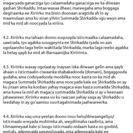
magacyada ganacsiga iyo calaamadaha ganacsiga ee ka diiwaan
gashan Shirkaddu. Intaa waxaa dheer, mareegaha ama boggaga
degitaanka ee Xiriirku ma bixin doonaan aragtida ah in ay
maamulaan ama ku xiran yihiin Summada Shirkadda ugu weyn ama
mid ka mid ah noocyada la xiriira.
4.2. Xiriirku ma lahaan doono xuquuqda isticmaalka calaamadaha,
sawirada, iyo agabka suuqgeynta ee Shirkadda iyada oo aan
ogolaansho laga helin wakiilada Shirkadda, marka laga reebo agabka
la helay qayb ka mid ah Barnaamijka Xiriirinta.
4.3. Xiriirku waxay ogolaatay inaysan iska diiwaan gelin ama qayb
ahaan u isticmaalin ciwaanka shabakadooda (domain), bogaggooda
gudaha, ama codsiyadooda moobilka nooc kasta oo ka mid ah
magaca Summada Shirkadda ama noocyada kale ee Shirkadda oo ay
ku jiraan ama ka kooban yahay magaca wax kasta sumadda Shirkadda,
ama kuwa la mid ah magaca summadda Shirkadda si ay u keenaan
jahawareer. Xiriirku waxa uu ku raacsan yahay xaqa ay Shirkaddu u
leedahay in ay go'aamiso suurtagalnimada jaahwareerka.
4.4. Xiriirku xaq uma yeelan doono inuu helo/diiwaangeliyo/
isticmaalo ereyada muhiimka ah, weydiimaha raadinta, ama
tilmaameyaal kale si loogu isticmaalo nidaam kasta oo goobid,
portals, adeegyada xayaysiisyada, ama adeegyada kale ee