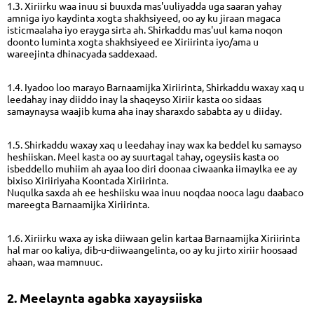
1.3. Xiriirku waa inuu si buuxda mas'uuliyadda uga saaran yahay
amniga iyo kaydinta xogta shakhsiyeed, oo ay ku jiraan magaca
isticmaalaha iyo erayga sirta ah. Shirkaddu mas'uul kama noqon
doonto luminta xogta shakhsiyeed ee Xiriirinta iyo/ama u
wareejinta dhinacyada saddexaad.
1.4. Iyadoo loo marayo Barnaamijka Xiriirinta, Shirkaddu waxay xaq u
leedahay inay diiddo inay la shaqeyso Xiriir kasta oo sidaas
samaynaysa waajib kuma aha inay sharaxdo sababta ay u diiday.
1.5. Shirkaddu waxay xaq u leedahay inay wax ka beddel ku samayso
heshiiskan. Meel kasta oo ay suurtagal tahay, ogeysiis kasta oo
isbeddello muhiim ah ayaa loo diri doonaa ciwaanka iimaylka ee ay
bixiso Xiriiriyaha Koontada Xiriirinta.
Nuqulka saxda ah ee heshiisku waa inuu noqdaa nooca lagu daabaco
mareegta Barnaamijka Xiriirinta.
1.6. Xiriirku waxa ay iska diiwaan gelin kartaa Barnaamijka Xiriirinta
hal mar oo kaliya, dib-u-diiwaangelinta, oo ay ku jirto xiriir hoosaad
ahaan, waa mamnuuc.
2. Meelaynta agabka xayaysiiska