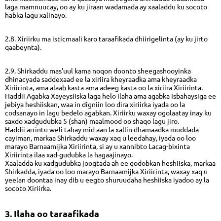
laga mamnuucay, oo ay ku jiraan wadamada ay xaaladdu ku socoto
habka lagu xalinayo.
2.8. Xiriirku ma isticmaali karo taraafikada dhiirigelinta (ay ku jirto
qaabeynta).
2.9. Shirkaddu mas'uul kama noqon doonto sheegashooyinka
dhinacyada saddexaad ee la xiriira kheyraadka ama kheyraadka
Xiriirinta, ama alaab kasta ama adeeg kasta oo la xiriira Xiriirinta.
Haddii Agabka Xayeysiiska laga helo ilaha ama agabka Isbahaysiga ee
jebiya heshiiskan, waa in digniin loo dira xiriirka iyada oo la
codsanayo in lagu bedelo agabkan. Xiriirku waxay ogolaatay inay ku
saxdo xadgudubka 5 (shan) maalmood oo shaqo lagu jiro.
Haddii arrintu weli tahay mid aan la xallin dhamaadka muddada
cayiman, markaa Shirkaddu waxay xaq u leedahay, iyada oo loo
marayo Barnaamijka Xiriirinta, si ay u xannibto Lacag-bixinta
Xiriirinta ilaa xad-gudubka la hagaajinayo.
Xaaladda ku xadgudubka joogtada ah ee qodobkan heshiiska, markaa
Shirkadda, iyada oo loo marayo Barnaamijka Xiriirinta, waxay xaq u
yeelan doontaa inay dib u eegto shuruudaha heshiiska iyadoo ay la
socoto Xiriirka.
3. Ilaha oo taraafikada