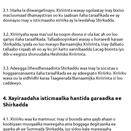
3.1. Marka la diiwangelinayo, Xiriirinta waxay ogolaatay inay bixiso
macluumaad dhamaystiran oo ku saabsan ilaha taraafikada ee ay
doonayso inay u isticmaasho xiriirka ay la leedahay Shirkadda.
3.2. Xiriiriyaha ayaa mas'uul ka noqon doona si ula kac ah oo loo
qariyo ilaha taraafikada. Tallaabooyinkani waxay u horseedi karaan
Shirkadda, iyada oo loo marayo Barnaamijka Xiriirinta, inay dalbato
tallaabo ciqaab ah oo ay ku jiri karto xannibaadda Lacag-bixinta iyo
dib-u-eegista shuruudaha Heshiiska Xiriirinta.
3.3. Adeegga Dhexdhexaadinta Shirkaddu waa inay la socotaa u
hoggaansanaanta ilaha taraafikada ee ay adeegsato Xiriirku. Xiriirku
waxa uu la xidhiidhi karaa Taageerada Barnaamijka Xiriirinta si loo
caddeeyo.
4. Xayiraadaha isticmaalka hantida garaadka ee
Shirkadda
4.1. Xiriirku waa ka mamnuuc inay si buuxda ama qayb ahaan u
koobiyaan muuqaalka mareegaha ama boggaga degitaanka ee
gaarka ah ee Summada Shirkadda, iyo sidoo kale mareegaha