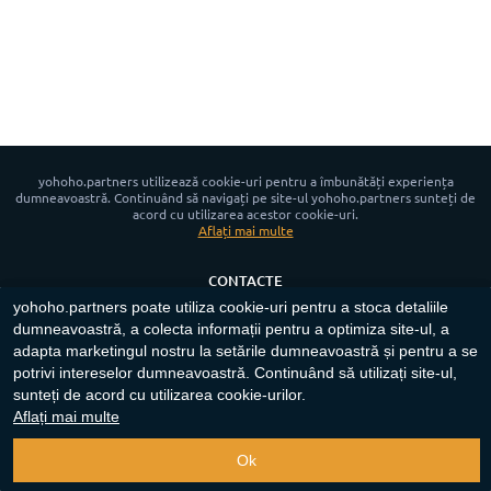
yohoho.partners utilizează cookie-uri pentru a îmbunătăți experiența
dumneavoastră. Continuând să navigați pe site-ul yohoho.partners sunteți de
acord cu utilizarea acestor cookie-uri.
Aflați mai multe
CONTACTE
yohoho.partners poate utiliza cookie-uri pentru a stoca detaliile
ȘTIRI
dumneavoastră, a colecta informații pentru a optimiza site-ul, a
POLITICA DE CONFIDENȚIALITATE
adapta marketingul nostru la setările dumneavoastră și pentru a se
POLITICA COOKIE
potrivi intereselor dumneavoastră. Continuând să utilizați site-ul,
sunteți de acord cu utilizarea cookie-urilor.
App for Android™
Aflați mai multe
Copyright ©
2023-2026
"
yohoho.partners
"‎.
Toate drepturile rezervate
.
Ok