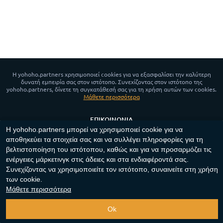
Η yohoho.partners χρησιμοποιεί cookies για να εξασφαλίσει την καλύτερη
δυνατή εμπειρία σας στον ιστότοπο. Συνεχίζοντας στον ιστότοπο της
yohoho.partners, δίνετε τη συγκατάθεσή σας για τη χρήση αυτών των cookies.
Μάθετε περισσότερα
ΕΠΙΚΟΙΝΩΝΊΑ
Η yohoho.partners μπορεί να χρησιμοποιεί cookie για να
ΝΈΑ
αποθηκεύει τα στοιχεία σας και να συλλέγει πληροφορίες για τη
ΠΟΛΙΤΙΚΉ ΑΠΟΡΡΉΤΟΥ
βελτιστοποίηση του ιστότοπου, καθώς και για να προσαρμόζει τις
ΠΟΛΙΤΙΚΉ ΓΙΑ ΤΑ COOKIE
ενέργειες μάρκετινγκ στις άδειες και στα ενδιαφέροντά σας.
Συνεχίζοντας να χρησιμοποιείτε τον ιστότοπο, συναινείτε στη χρήση
App for Android™
των cookie.
Μάθετε περισσότερα
Copyright ©
2023-2026
"
yohoho.partners
"‎.
Mε την επιφύλαξη παντός
νομίμου δικαιώματος
.
Ok