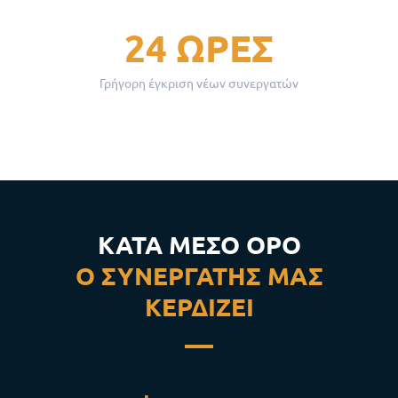
24 ΏΡΕΣ
Γρήγορη έγκριση νέων συνεργατών
ΚΑΤΆ ΜΈΣΟ ΌΡΟ
Ο ΣΥΝΕΡΓΆΤΗΣ ΜΑΣ
ΚΕΡΔΊΖΕΙ