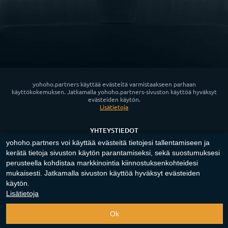
yohoho.partners käyttää evästeitä varmistaakseen parhaan
käyttökokemuksen. Jatkamalla yohoho.partners-sivuston käyttöä hyväksyt
evästeiden käytön.
Lisätietoja
YHTEYSTIEDOT
yohoho.partners voi käyttää evästeitä tietojesi tallentamiseen ja
UUTISET
kerätä tietoja sivuston käytön parantamiseksi, sekä suostumuksesi
TIETOSUOJAKÄYTÄNTÖ
perusteella kohdistaa markkinointia kiinnostuksenkohteidesi
EVÄSTEKÄYTÄNTÖ
mukaisesti. Jatkamalla sivuston käyttöä hyväksyt evästeiden
käytön.
App for Android™
Lisätietoja
Copyright ©
2023-2026
"
yohoho.partners
"‎.
Kaikki oikeudet pidätetään
.
Ok