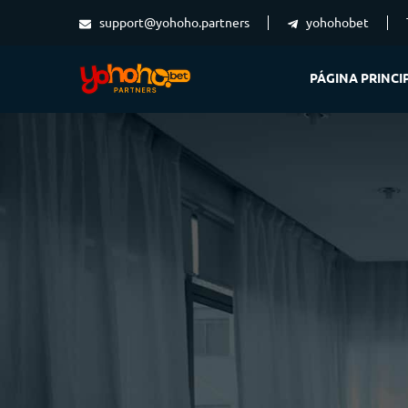
support@yohoho.partners
yohohobet
PÁGINA PRINCI