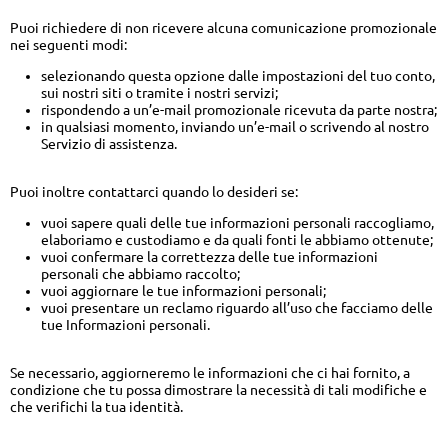
Puoi richiedere di non ricevere alcuna comunicazione promozionale
nei seguenti modi:
selezionando questa opzione dalle impostazioni del tuo conto,
sui nostri siti o tramite i nostri servizi;
rispondendo a un’e-mail promozionale ricevuta da parte nostra;
in qualsiasi momento, inviando un’e-mail o scrivendo al nostro
Servizio di assistenza.
Puoi inoltre contattarci quando lo desideri se:
vuoi sapere quali delle tue informazioni personali raccogliamo,
elaboriamo e custodiamo e da quali fonti le abbiamo ottenute;
vuoi confermare la correttezza delle tue informazioni
personali che abbiamo raccolto;
vuoi aggiornare le tue informazioni personali;
vuoi presentare un reclamo riguardo all’uso che facciamo delle
tue Informazioni personali.
Se necessario, aggiorneremo le informazioni che ci hai fornito, a
condizione che tu possa dimostrare la necessità di tali modifiche e
che verifichi la tua identità.