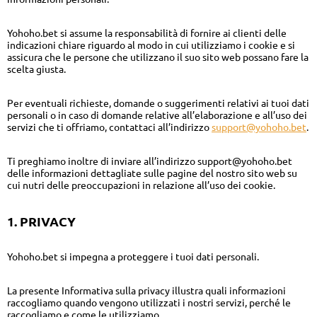
Yohoho.bet si assume la responsabilità di fornire ai clienti delle
indicazioni chiare riguardo al modo in cui utilizziamo i cookie e si
assicura che le persone che utilizzano il suo sito web possano fare la
scelta giusta.
Per eventuali richieste, domande o suggerimenti relativi ai tuoi dati
personali o in caso di domande relative all’elaborazione e all’uso dei
servizi che ti offriamo, contattaci all’indirizzo
support@yohoho.bet
.
Ti preghiamo inoltre di inviare all’indirizzo support@yohoho.bet
delle informazioni dettagliate sulle pagine del nostro sito web su
cui nutri delle preoccupazioni in relazione all’uso dei cookie.
1. PRIVACY
Yohoho.bet si impegna a proteggere i tuoi dati personali.
La presente Informativa sulla privacy illustra quali informazioni
raccogliamo quando vengono utilizzati i nostri servizi, perché le
raccogliamo e come le utilizziamo.