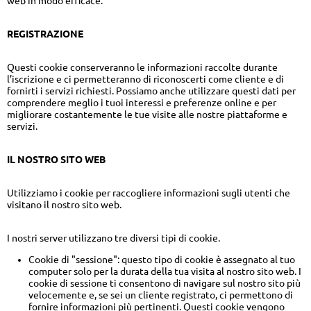
web in modo efficace.
REGISTRAZIONE
Questi cookie conserveranno le informazioni raccolte durante
l’iscrizione e ci permetteranno di riconoscerti come cliente e di
fornirti i servizi richiesti. Possiamo anche utilizzare questi dati per
comprendere meglio i tuoi interessi e preferenze online e per
migliorare costantemente le tue visite alle nostre piattaforme e
servizi.
IL NOSTRO SITO WEB
Utilizziamo i cookie per raccogliere informazioni sugli utenti che
visitano il nostro sito web.
I nostri server utilizzano tre diversi tipi di cookie.
Cookie di "sessione": questo tipo di cookie è assegnato al tuo
computer solo per la durata della tua visita al nostro sito web. I
cookie di sessione ti consentono di navigare sul nostro sito più
velocemente e, se sei un cliente registrato, ci permettono di
fornire informazioni più pertinenti. Questi cookie vengono