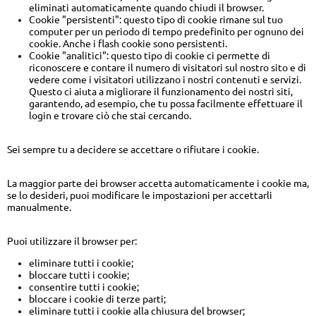
eliminati automaticamente quando chiudi il browser.
Cookie "persistenti": questo tipo di cookie rimane sul tuo
computer per un periodo di tempo predefinito per ognuno dei
cookie. Anche i flash cookie sono persistenti.
Cookie "analitici": questo tipo di cookie ci permette di
riconoscere e contare il numero di visitatori sul nostro sito e di
vedere come i visitatori utilizzano i nostri contenuti e servizi.
Questo ci aiuta a migliorare il funzionamento dei nostri siti,
garantendo, ad esempio, che tu possa facilmente effettuare il
login e trovare ciò che stai cercando.
Sei sempre tu a decidere se accettare o rifiutare i cookie.
La maggior parte dei browser accetta automaticamente i cookie ma,
se lo desideri, puoi modificare le impostazioni per accettarli
manualmente.
Puoi utilizzare il browser per:
eliminare tutti i cookie;
bloccare tutti i cookie;
consentire tutti i cookie;
bloccare i cookie di terze parti;
eliminare tutti i cookie alla chiusura del browser;