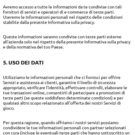
Avremo accesso a tutte le informazioni da te condivise con tali
fornitori di servizi e operatori di e-commerce di terze parti.
Useremo le Informazioni personali nel rispetto delle condizioni
stabilite dalla presente Informativa sulla privacy.
Queste informazioni saranno condivise con terze parti esterne
all’azienda solo nel rispetto della presente Informativa sulla privacy
e della normativa del tuo Paese.
5. USO DEI DATI
Utilizziamo le informazioni personali che ci fornisci per offrire
Servizi e assistenza ai clienti, garantire il livello di sicurezza
appropriato, verificare l’identità, effettuare controlli, elaborare le
tue transazioni online, consentirti di partecipare a promozioni di
terze parti (se queste soddisfano determinate condizioni) e per
qualsiasi altro scopo relazionato all’offerta dei nostri Servizi di
gioco.
Per questa ragione, quando offriamo i nostri servizi possiamo
condividere le tue informazioni personali con partner selezionati
con cura (incluse le eventuali terze parti che hanno sottoscritto un