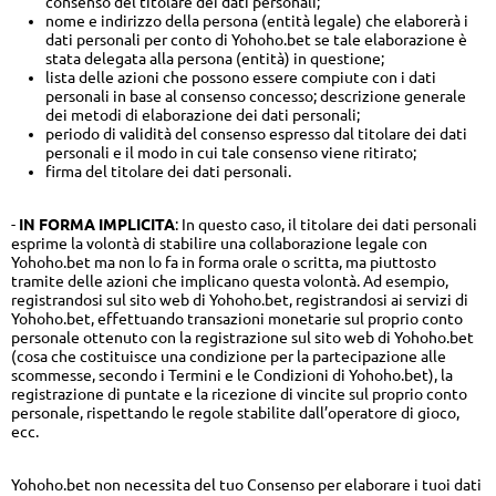
consenso del titolare dei dati personali;
nome e indirizzo della persona (entità legale) che elaborerà i
dati personali per conto di Yohoho.bet se tale elaborazione è
stata delegata alla persona (entità) in questione;
lista delle azioni che possono essere compiute con i dati
personali in base al consenso concesso; descrizione generale
dei metodi di elaborazione dei dati personali;
periodo di validità del consenso espresso dal titolare dei dati
personali e il modo in cui tale consenso viene ritirato;
firma del titolare dei dati personali.
-
IN FORMA IMPLICITA
: In questo caso, il titolare dei dati personali
esprime la volontà di stabilire una collaborazione legale con
Yohoho.bet ma non lo fa in forma orale o scritta, ma piuttosto
tramite delle azioni che implicano questa volontà. Ad esempio,
registrandosi sul sito web di Yohoho.bet, registrandosi ai servizi di
Yohoho.bet, effettuando transazioni monetarie sul proprio conto
personale ottenuto con la registrazione sul sito web di Yohoho.bet
(cosa che costituisce una condizione per la partecipazione alle
scommesse, secondo i Termini e le Condizioni di Yohoho.bet), la
registrazione di puntate e la ricezione di vincite sul proprio conto
personale, rispettando le regole stabilite dall’operatore di gioco,
ecc.
Yohoho.bet non necessita del tuo Consenso per elaborare i tuoi dati