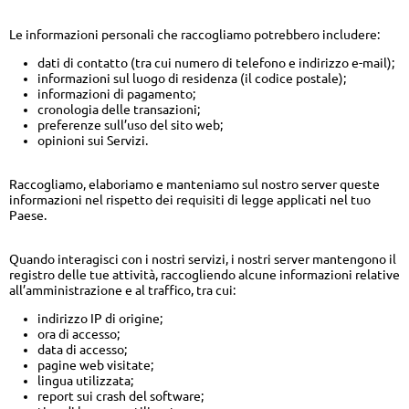
Le informazioni personali che raccogliamo potrebbero includere:
dati di contatto (tra cui numero di telefono e indirizzo e-mail);
informazioni sul luogo di residenza (il codice postale);
informazioni di pagamento;
cronologia delle transazioni;
preferenze sull’uso del sito web;
opinioni sui Servizi.
Raccogliamo, elaboriamo e manteniamo sul nostro server queste
informazioni nel rispetto dei requisiti di legge applicati nel tuo
Paese.
Quando interagisci con i nostri servizi, i nostri server mantengono il
registro delle tue attività, raccogliendo alcune informazioni relative
all’amministrazione e al traffico, tra cui:
indirizzo IP di origine;
ora di accesso;
data di accesso;
pagine web visitate;
lingua utilizzata;
report sui crash del software;