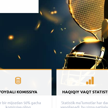
FOYDALI KOMISSIYA
HAQIQIY VAQT STATIST
r bir mijozdan 50% gacha
Statistik ma'lumotlar har d
komissiya oling
yangilanadi, bu sizga natijala