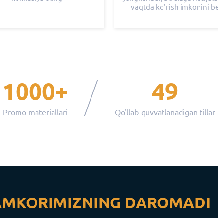
vaqtda ko'rish imkonini b
1000+
49
Promo materiallari
Qo'llab-quvvatlanadigan tillar
AMKORIMIZNING DAROMADI