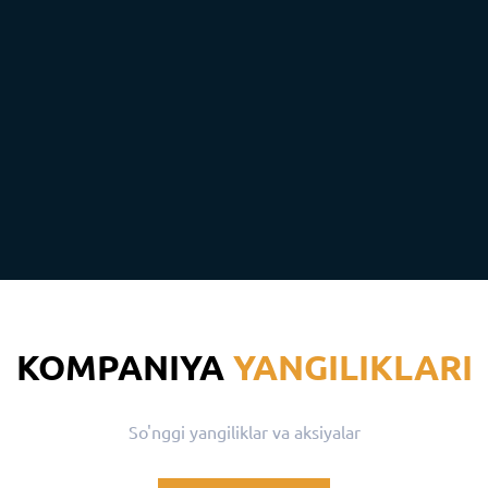
KOMPANIYA
YANGILIKLARI
So'nggi yangiliklar va aksiyalar