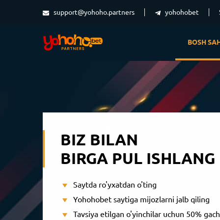
support@yohoho.partners
yohohobet
BOSH SAH
BIZ BILAN
BIRGA PUL ISHLANG
Saytda ro'yxatdan o'ting
Yohohobet saytiga mijozlarni jalb qiling
Tavsiya etilgan o'yinchilar uchun 50% gach