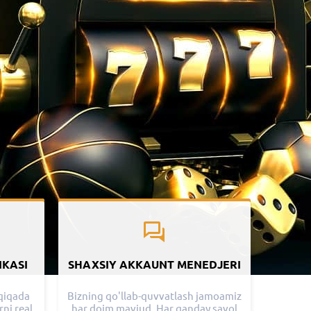
IKASI
SHAXSIY AKKAUNT MENEDJERI
aqiqada
Bizning qo'llab-quvvatlash jamoamiz
rni real
har doim mavjud. Har qanday savol