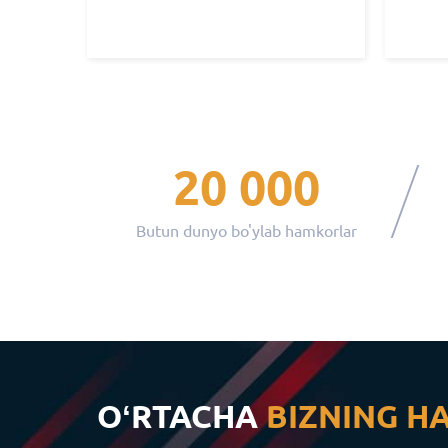
20 000
Butun dunyo bo'ylab hamkorlar
OʻRTACHA
BIZNING H