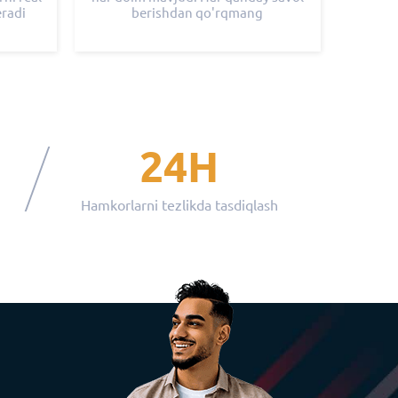
eradi
berishdan qo'rqmang
24H
Hamkorlarni tezlikda tasdiqlash