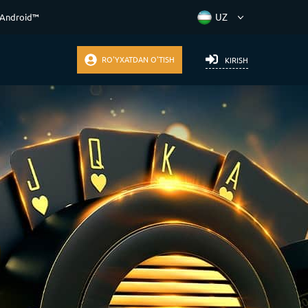
 Android™
RO'YXATDAN O'TISH
KIRISH