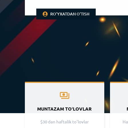
RO'YXATDAN O'TISH
MUNTAZAM TOʻLOVLAR
$30 dan haftalik to'lovlar
Ha