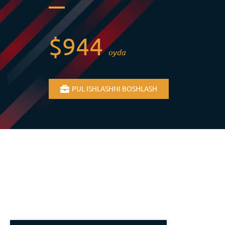
$944
oyda
PUL ISHLASHNI BOSHLASH