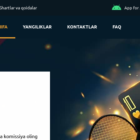
Shartlar va qoidalar
App for
IFA
YANGILIKLAR
KONTAKTLAR
FAQ
a komissiya oling