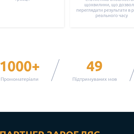
щохвилини, що дозвол
переглядати результати в 
реального часу
1000+
49
Промоматеріали
Підтримуваних мов