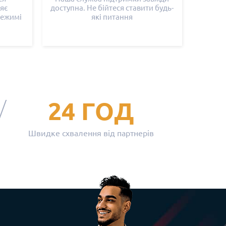
яє
доступна. Не бійтеся ставити будь-
режимі
які питання
24 ГОД
Швидке схвалення від партнерів