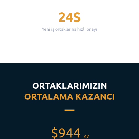
24S
Yeni iş ortaklarına hızlı onayı
ORTAKLARIMIZIN
ORTALAMA KAZANCI
$944
ay