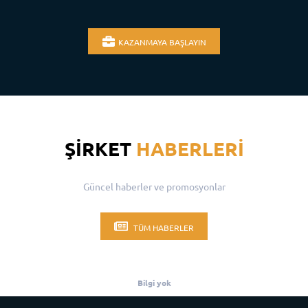
KAZANMAYA BAŞLAYIN
ŞIRKET
HABERLERI
Güncel haberler ve promosyonlar
TÜM HABERLER
Bilgi yok