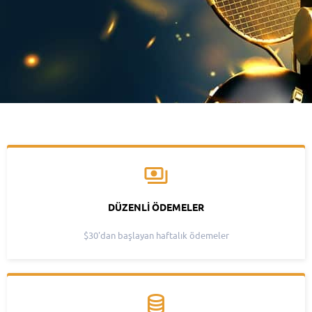
DÜZENLI ÖDEMELER
$30'dan başlayan haftalık ödemeler