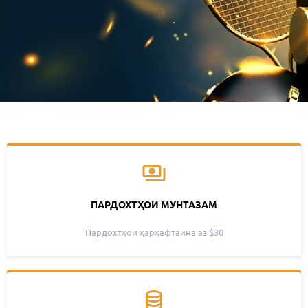
ПАРДОХТҲОИ МУНТАЗАМ
Пардохтҳои ҳарҳафтаина аз $30