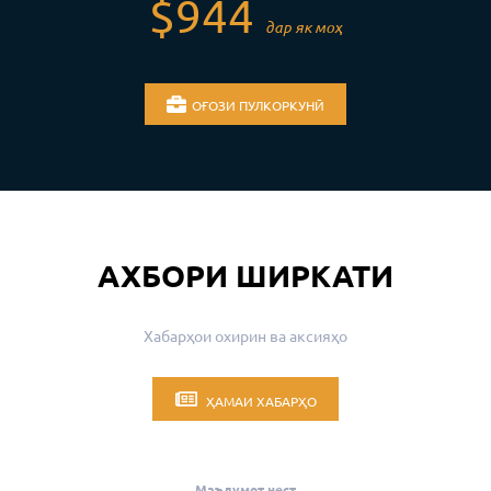
$944
дар як моҳ
ОҒОЗИ ПУЛКОРКУНӢ
АХБОРИ ШИРКАТИ
Хабарҳои охирин ва аксияҳо
ҲАМАИ ХАБАРҲО
Маълумот нест