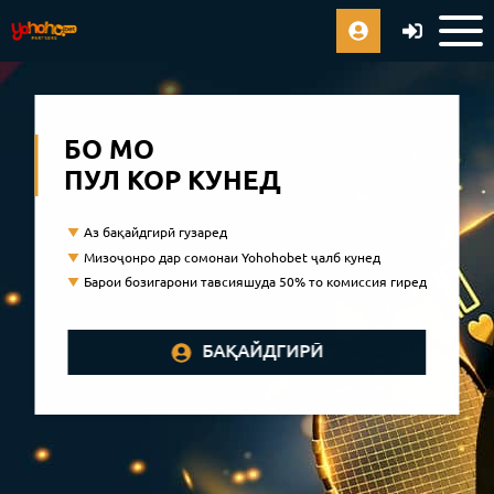
БО МО
ПУЛ КОР КУНЕД
Аз бақайдгирӣ гузаред
Мизоҷонро дар сомонаи Yohohobet ҷалб кунед
Барои бозигарони тавсияшуда 50% то комиссия гиред
БАҚАЙДГИРӢ