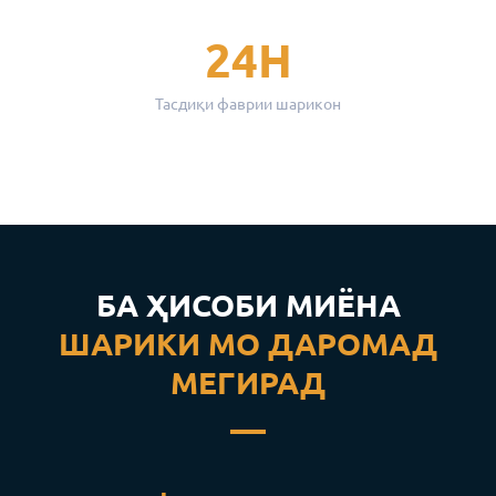
24H
Тасдиқи фаврии шарикон
БА ҲИСОБИ МИЁНА
ШАРИКИ МО ДАРОМАД
МЕГИРАД