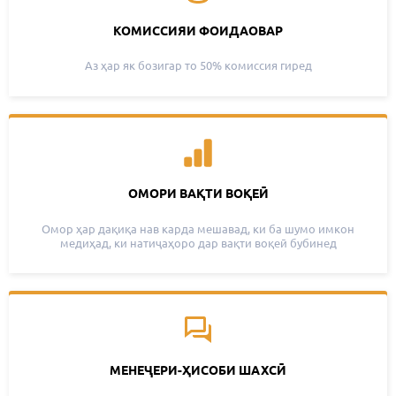
КОМИССИЯИ ФОИДАОВАР
Аз ҳар як бозигар то 50% комиссия гиред
ОМОРИ ВАҚТИ ВОҚЕӢ
Омор ҳар дақиқа нав карда мешавад, ки ба шумо имкон
медиҳад, ки натиҷаҳоро дар вақти воқеӣ бубинед
МЕНЕҶЕРИ-ҲИСОБИ ШАХСӢ