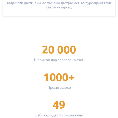
Ҳадамотӣ дастгирии мо ҳамеша дастрас аст. Аз пурсидани ягон
савол натарсед
20 000
Шарикон дар саросари ҷаҳон
1000+
Промо ашёҳо
49
Забонҳои дастгирӣшаванда