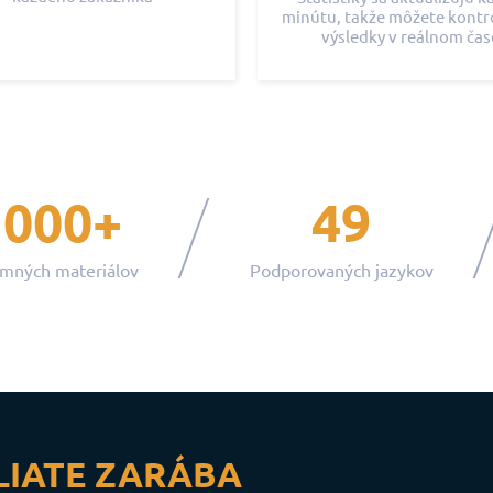
minútu, takže môžete kontr
výsledky v reálnom čas
1000+
49
mných materiálov
Podporovaných jazykov
LIATE ZARÁBA