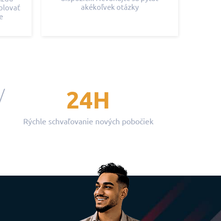
akékoľvek otázky
olovať
e
24H
Rýchle schvaľovanie nových pobočiek