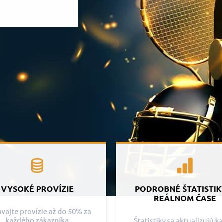
VYSOKÉ PROVÍZIE
PODROBNÉ ŠTATISTIK
REÁLNOM ČASE
avajte provízie až do 50% za
každého zákazníka
Štatistiky sa aktualizujú 