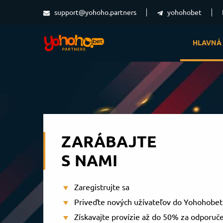
support@yohoho.partners
yohohobet
HLAVNÁ
ZARÁBAJTE
S NAMI
Zaregistrujte sa
Priveďte nových užívateľov do Yohohobet
Získavajte provízie až do 50% za odporuč