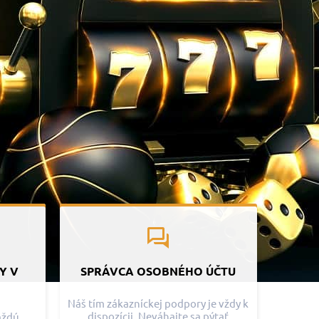
Y V
SPRÁVCA OSOBNÉHO ÚČTU
Náš tím zákazníckej podpory je vždy k
dispozícii. Neváhajte sa pýtať
každú