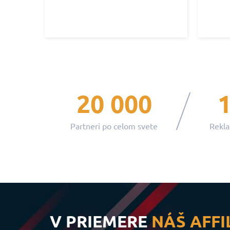
20 000
Partneri po celom svete
Rekla
V PRIEMERE
NÁŠ AFFI