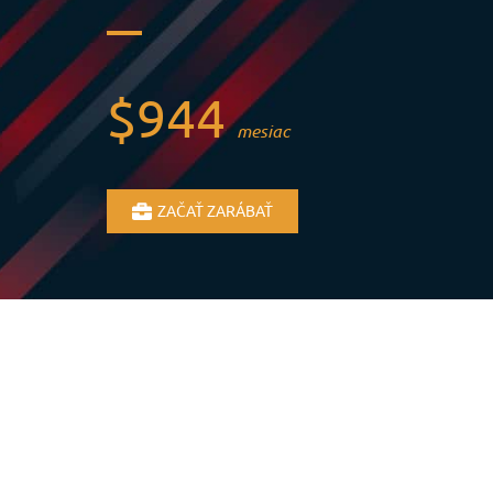
$944
mesiac
ZAČAŤ ZARÁBAŤ