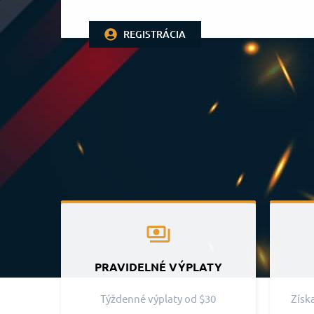
REGISTRÁCIA
PRAVIDELNÉ VÝPLATY
Týždenné výplaty od $30
Získ