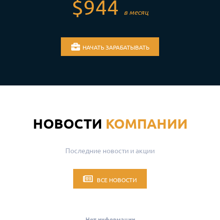
$944
в месяц
НАЧАТЬ ЗАРАБАТЫВАТЬ
НОВОСТИ
КОМПАНИИ
Последние новости и акции
ВСЕ НОВОСТИ
Нет информации