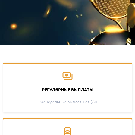
РЕГУЛЯРНЫЕ ВЫПЛАТЫ
Еженедельные выплаты от $30