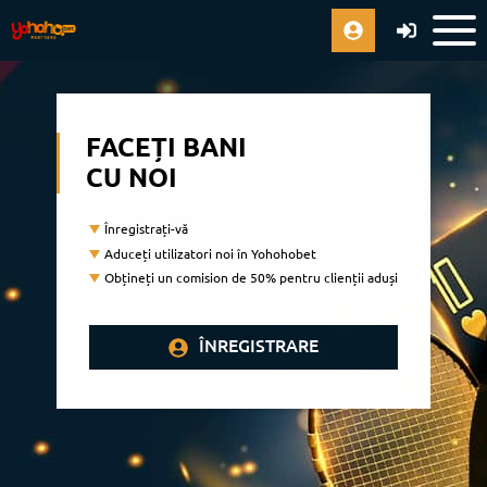
FACEȚI BANI
CU NOI
Înregistrați-vă
Aduceți utilizatori noi în Yohohobet
Obțineți un comision de 50% pentru clienții aduși
ÎNREGISTRARE