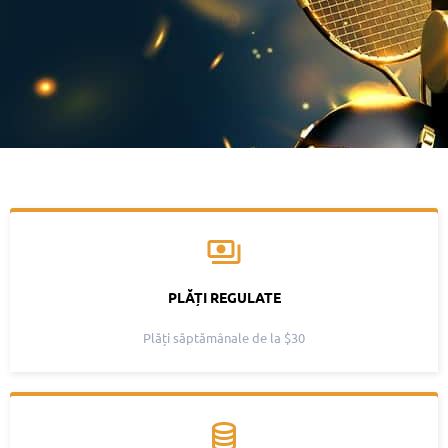
PLĂȚI REGULATE
Plăți săptămânale de la $30