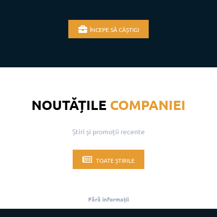
ÎNCEPE SĂ CÂȘTIGI
NOUTĂȚILE
COMPANIEI
Știri și promoții recente
TOATE ȘTIRILE
Fără informații