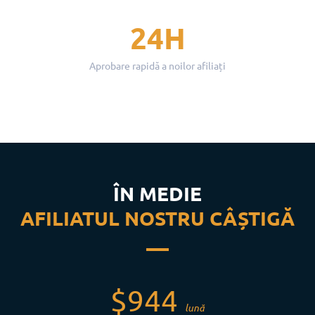
24H
Aprobare rapidă a noilor afiliați
ÎN MEDIE
AFILIATUL NOSTRU CÂȘTIGĂ
$944
lună