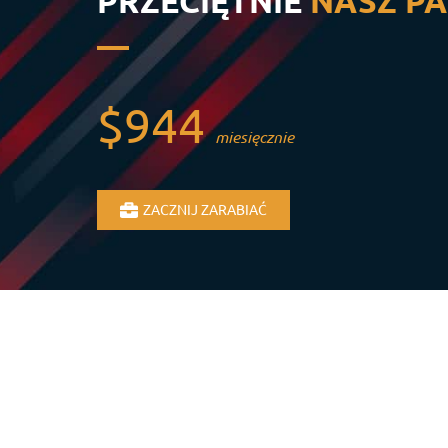
PRZECIĘTNIE
NASZ PA
$944
miesięcznie
ZACZNIJ ZARABIAĆ