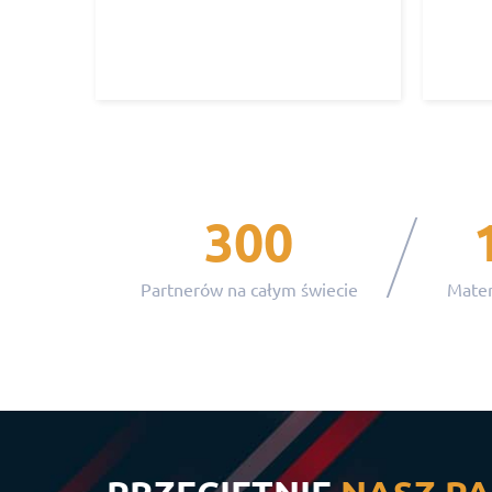
300
Partnerów na całym świecie
Mater