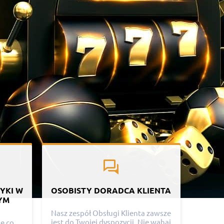
YKI W
OSOBISTY DORADCA KLIENTA
YM
Nasz zespół Obsługi Klienta zawsze
jest do Twojej dyspozycji. Nie wahaj
ne co