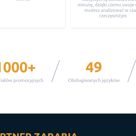
minutę, dzięki czemu swoje 
możesz analizować w cza
rzeczywistym
1000+
49
iałów promocyjnych
Obsługiwanych języków