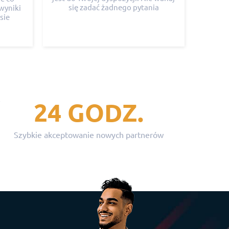
się zadać żadnego pytania
wyniki
sie
24 GODZ.
Szybkie akceptowanie nowych partnerów