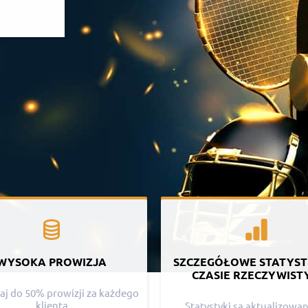
WYSOKA PROWIZJA
SZCZEGÓŁOWE STATYST
CZASIE RZECZYWIST
j do 50% prowizji za każdego
klienta
Statystyki są aktualizowa