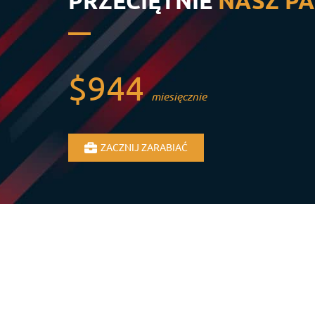
PRZECIĘTNIE
NASZ PA
$944
miesięcznie
ZACZNIJ ZARABIAĆ