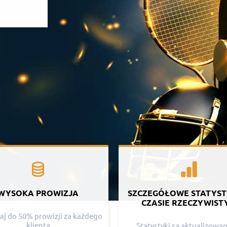
WYSOKA PROWIZJA
SZCZEGÓŁOWE STATYST
CZASIE RZECZYWIST
j do 50% prowizji za każdego
klienta
Statystyki są aktualizowa