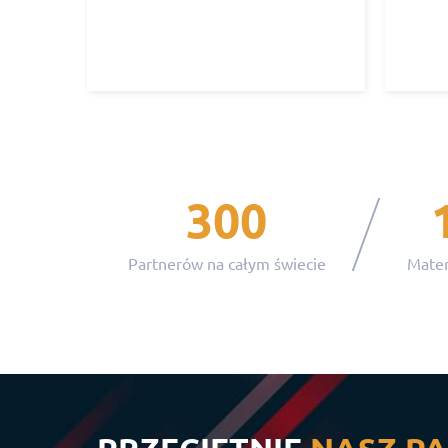
300
Partnerów na całym świecie
Mater