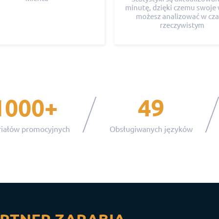
minutę, dzięki czemu swoje 
możesz analizować w cza
rzeczywistym
1000+
49
iałów promocyjnych
Obsługiwanych języków