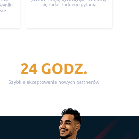
się zadać żadnego pytania
wyniki
sie
24 GODZ.
Szybkie akceptowanie nowych partnerów