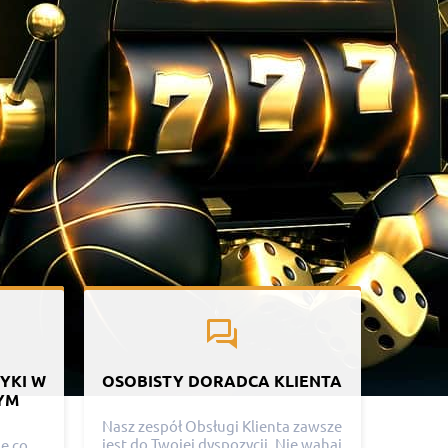
YKI W
OSOBISTY DORADCA KLIENTA
YM
Nasz zespół Obsługi Klienta zawsze
jest do Twojej dyspozycji. Nie wahaj
ne co