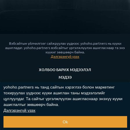
Вэбсайтын үйлчилгээг сайжруулах үүднээс yohoho.partners нь күүки
ашигладаг. yohoho.partners вэбсайтыг үргэлжлүүлэн ашигласнаар та энэ
күүкиг зөвшөөрч байна.
Дэлгэрэнгүй үзэх
ХОЛБОО БАРИХ МЭДЭЭЛЭЛ
МЭДЭЭ
НУУЦЛАЛЫН БОДЛОГО
yohoho.partners нь танд сайтын хэрэглээ болон маркетинг
КҮҮКИ ЖУРАМ
тохируулах үүднээс күүки ашиглан таны мэдээлэлийг
цуглуулдаг. Та сайтыг үргэлжлүүлэн ашигласнаар энэхүү күүки
App for Android™
ашиглалтыг зөвшөөрч байна.
Дэлгэрэнгүй үзэх
Copyright ©
2023-2026
"
yohoho.partners
"‎.
Бүх эрх хуулиар
хамгаалагдсан
.
Ok