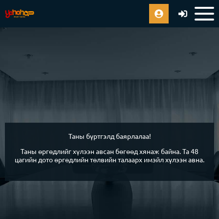
Таны бүртгэлд баярлалаа!
Таны өргөдлийг хүлээн авсан бөгөөд хянаж байна. Та 48
цагийн дото өргөдлийн төлвийн талаарх имэйл хүлээн авна.