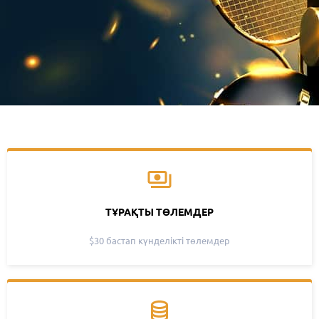
ТҰРАҚТЫ ТӨЛЕМДЕР
$30 бастап күнделікті төлемдер