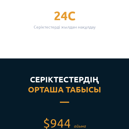
24С
Серіктестерді жылдам мақұлдау
СЕРІКТЕСТЕРДІҢ
ОРТАША ТАБЫСЫ
$944
айына