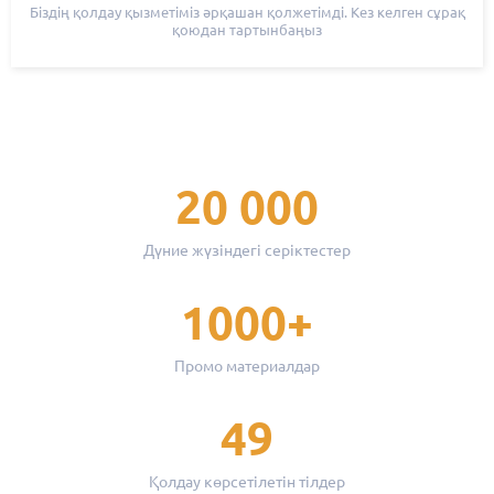
Біздің қолдау қызметіміз әрқашан қолжетімді. Кез келген сұрақ
қоюдан тартынбаңыз
20 000
Дүние жүзіндегі серіктестер
1000+
Промо материалдар
49
Қолдау көрсетілетін тілдер