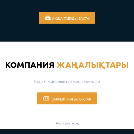
АҚША ТАБУДЫ БАСТА
КОМПАНИЯ
ЖАҢАЛЫҚТАРЫ
Соңғы жаңалықтар мен акциялар
БАРЛЫК ЖАҢАЛЫҚТАР
Ақпарат жоқ