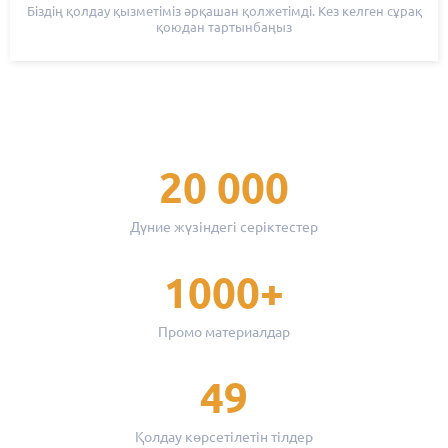
Біздің қолдау қызметіміз әрқашан қолжетімді. Кез келген сұрақ
қоюдан тартынбаңыз
20 000
Дүние жүзіндегі серіктестер
1000+
Промо материалдар
49
Қолдау көрсетілетін тілдер