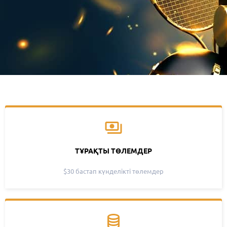
ТҰРАҚТЫ ТӨЛЕМДЕР
$30 бастап күнделікті төлемдер