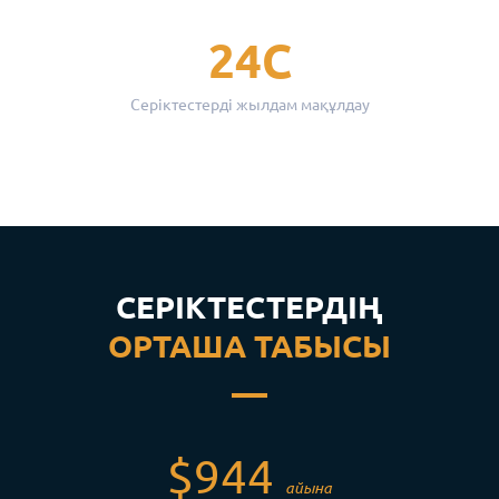
24С
Серіктестерді жылдам мақұлдау
СЕРІКТЕСТЕРДІҢ
ОРТАША ТАБЫСЫ
$944
айына