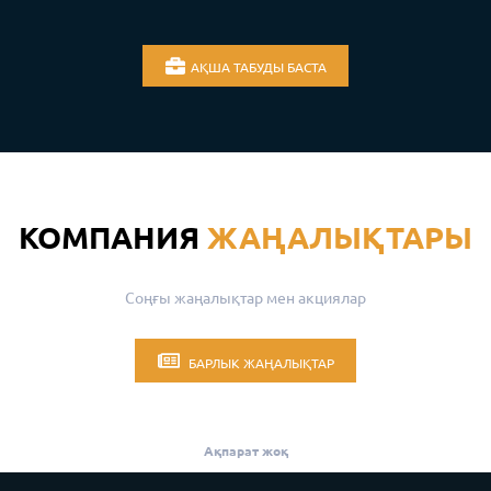
АҚША ТАБУДЫ БАСТА
КОМПАНИЯ
ЖАҢАЛЫҚТАРЫ
Соңғы жаңалықтар мен акциялар
БАРЛЫК ЖАҢАЛЫҚТАР
Ақпарат жоқ