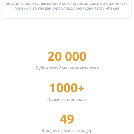
Биздин кардарларды колдоо командасы ар дайым жеткиликтүү.
Сураныч, ар кандай суроолорду берүүдөн тартынбаңыз
20 000
Дүйнө жүзү боюнча өнөктөштөр
1000+
Промо материалдар
49
Колдоого алынган тилдер