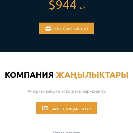
$944
ай
АКЧА ТААП БАШТОО
КОМПАНИЯ
ЖАҢЫЛЫКТАРЫ
Акыркы жаңылыктар жана жарнамалар
БАРДЫК ЖАҢЫЛЫКТАР
Маалымат жок