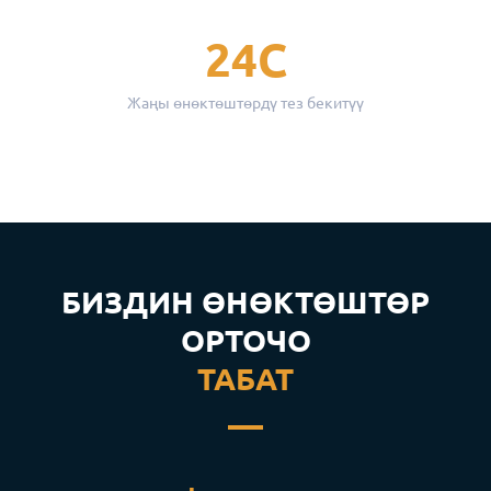
24С
Жаңы өнөктөштөрдү тез бекитүү
БИЗДИН ӨНӨКТӨШТӨР
ОРТОЧО
ТАБАТ