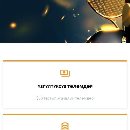
ҮЗГҮЛТҮКСҮЗ ТӨЛӨМДӨР
$30 тартып жумалык төлөмдөр