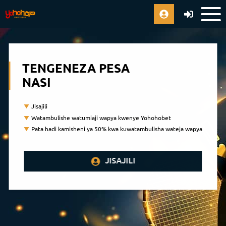
TENGENEZA PESA
NASI
Jisajili
Watambulishe watumiaji wapya kwenye Yohohobet
Pata hadi kamisheni ya 50% kwa kuwatambulisha wateja wapya
JISAJILI