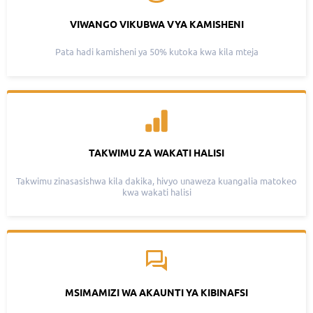
VIWANGO VIKUBWA VYA KAMISHENI
Pata hadi kamisheni ya 50% kutoka kwa kila mteja
TAKWIMU ZA WAKATI HALISI
Takwimu zinasasishwa kila dakika, hivyo unaweza kuangalia matokeo
kwa wakati halisi
MSIMAMIZI WA AKAUNTI YA KIBINAFSI