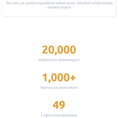
Timu yetu ya usaidizi inapatikana wakati wote. Tafadhali usisite kuuliza
maswali yoyote
20,000
Wabia kote ulimwenguni
1,000+
Nyenzo za promosheni
49
Lugha zinazopatikana