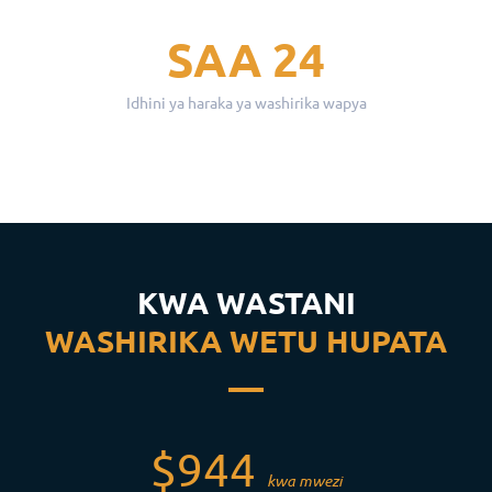
SAA 24
Idhini ya haraka ya washirika wapya
KWA WASTANI
WASHIRIKA WETU HUPATA
$944
kwa mwezi