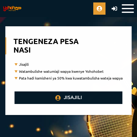
TENGENEZA PESA
NASI
Jisajili
Watambulishe watumiaji wapya kwenye Yohohobet
Pata hadi kamisheni ya 50% kwa kuwatambulisha wateja wapya
JISAJILI