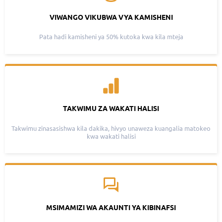
VIWANGO VIKUBWA VYA KAMISHENI
Pata hadi kamisheni ya 50% kutoka kwa kila mteja
TAKWIMU ZA WAKATI HALISI
Takwimu zinasasishwa kila dakika, hivyo unaweza kuangalia matokeo
kwa wakati halisi
MSIMAMIZI WA AKAUNTI YA KIBINAFSI