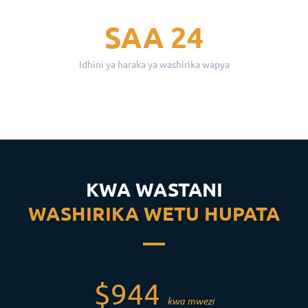
SAA 24
Idhini ya haraka ya washirika wapya
KWA WASTANI
WASHIRIKA WETU HUPATA
$944
kwa mwezi