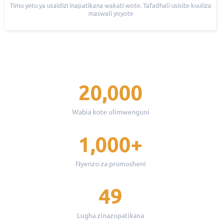
Timu yetu ya usaidizi inapatikana wakati wote. Tafadhali usisite kuuliza
maswali yoyote
20,000
Wabia kote ulimwenguni
1,000+
Nyenzo za promosheni
49
Lugha zinazopatikana