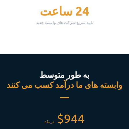
24 ساعت
تایید سریع شرکت های وابسته جدید
به طور متوسط
وابسته های ما درآمد کسب می کنند
$944
در ماه