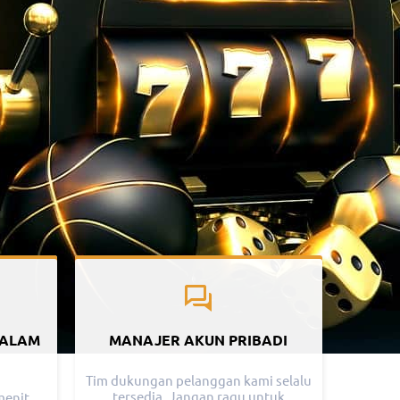
DALAM
MANAJER AKUN PRIBADI
Tim dukungan pelanggan kami selalu
tersedia. Jangan ragu untuk
menit,