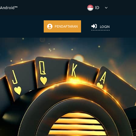
 Android™
PENDAFTARAN
LOGIN