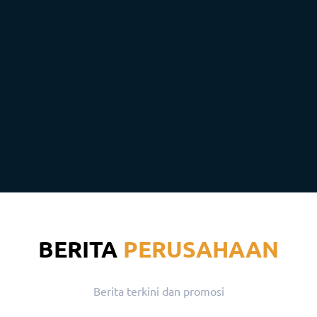
BERITA
PERUSAHAAN
Berita terkini dan promosi