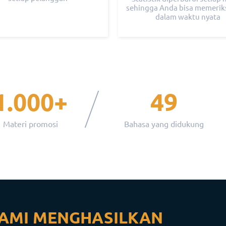
sehingga Anda bisa memeriks
dalam waktu nyata
1.000+
49
Materi promosi
Bahasa yang didukung
 KAMI MENGHASILKAN