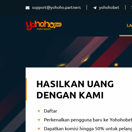
support@yohoho.partners
yohohobet
L
HASILKAN UANG
DENGAN KAMI
Daftar
Perkenalkan pengguna baru ke Yohohobe
Dapatkan komisi hingga 50% untuk pelan