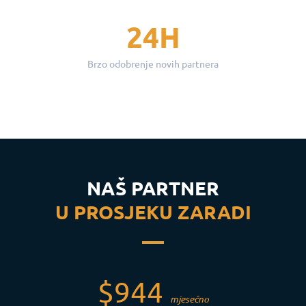
24H
Brzo odobrenje novih partnera
NAŠ PARTNER
U PROSJEKU ZARADI
$944
mjesečno