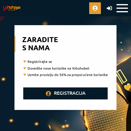
ZARADITE
S NAMA
Registrirajte se
Dovedite nove korisnike na Yohohobet
Uzmite proviziju do 50% za preporučene korisnike
REGISTRACIJA