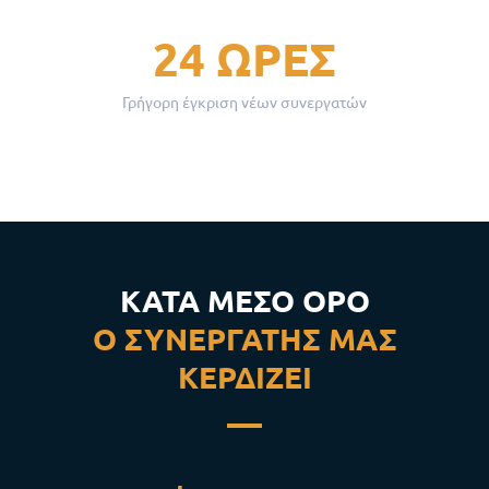
24 ΏΡΕΣ
Γρήγορη έγκριση νέων συνεργατών
ΚΑΤΆ ΜΈΣΟ ΌΡΟ
Ο ΣΥΝΕΡΓΆΤΗΣ ΜΑΣ
ΚΕΡΔΊΖΕΙ