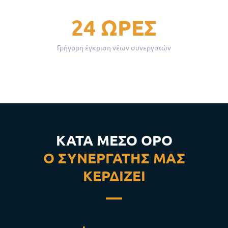
24 ΏΡΕΣ
Γρήγορη έγκριση νέων συνεργατών
ΚΑΤΆ ΜΈΣΟ ΌΡΟ
Ο ΣΥΝΕΡΓΆΤΗΣ ΜΑΣ
ΚΕΡΔΊΖΕΙ