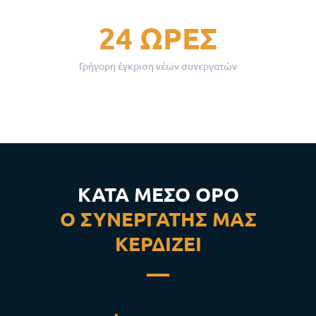
24 ΏΡΕΣ
Γρήγορη έγκριση νέων συνεργατών
ΚΑΤΆ ΜΈΣΟ ΌΡΟ
Ο ΣΥΝΕΡΓΆΤΗΣ ΜΑΣ
ΚΕΡΔΊΖΕΙ