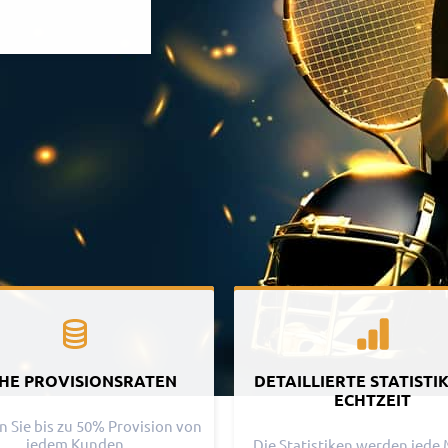
HE PROVISIONSRATEN
DETAILLIERTE STATISTIK
ECHTZEIT
n Sie bis zu 50% Provision von
jedem Kunden
Die Statistiken werden jede