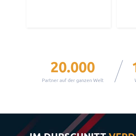
20.000
Partner auf der ganzen Welt