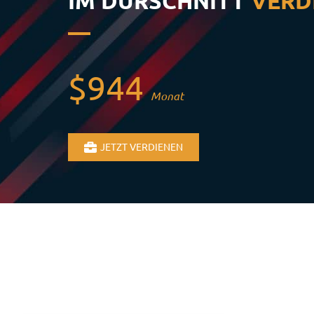
IM DURSCHNITT
VERD
$944
Monat
JETZT VERDIENEN