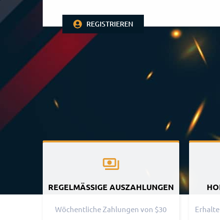
REGISTRIEREN
REGELMÄSSIGE AUSZAHLUNGEN
HO
Wöchentliche Zahlungen von $30
Erhalte