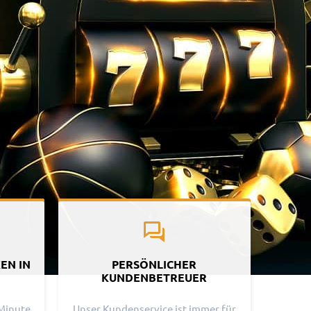
EN IN
PERSÖNLICHER
KUNDENBETREUER
 Minute
Unser Kundenservice ist immer für