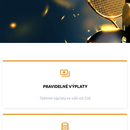
PRAVIDELNÉ VÝPLATY
Týdenní výplaty ve výši od $30