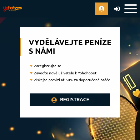
VYDĚLÁVEJTE PENÍZE
S NÁMI
Zaregistrujte se
Zaveďte nové uživatele k Yohohobet
Získejte provizi až 50% za doporučené hráče
REGISTRACE