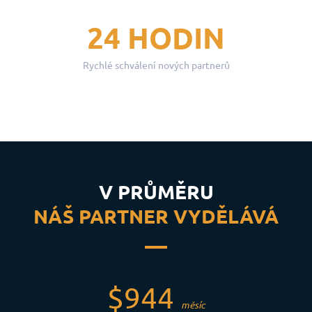
24 HODIN
Rychlé schválení nových partnerů
V PRŮMĚRU
NÁŠ PARTNER VYDĚLÁVÁ
$944
měsíc