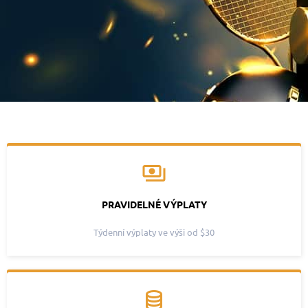
PRAVIDELNÉ VÝPLATY
Týdenní výplaty ve výši od $30