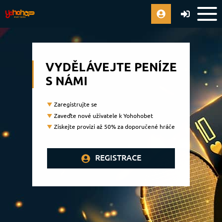
VYDĚLÁVEJTE PENÍZE
S NÁMI
Zaregistrujte se
Zaveďte nové uživatele k Yohohobet
Získejte provizi až 50% za doporučené hráče
REGISTRACE