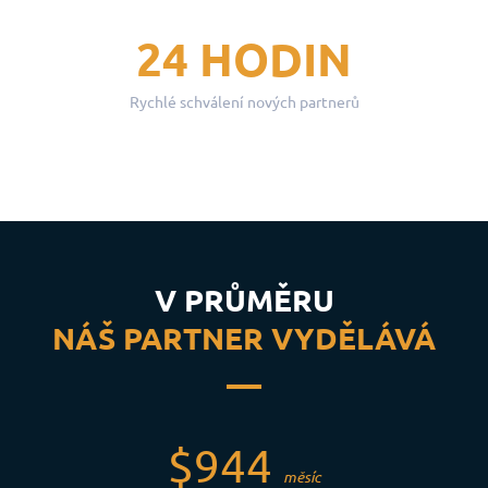
24 HODIN
Rychlé schválení nových partnerů
V PRŮMĚRU
NÁŠ PARTNER VYDĚLÁVÁ
$944
měsíc