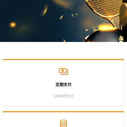
定期支付
$30每周支付