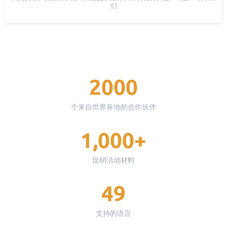
们
2000
个来自世界各地的合作伙伴
1,000+
促销活动材料
49
支持的语言