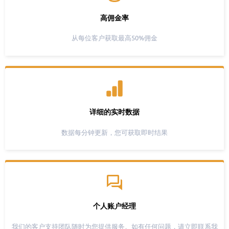
高佣金率
从每位客户获取最高50%佣金
详细的实时数据
数据每分钟更新，您可获取即时结果
个人账户经理
我们的客户支持团队随时为您提供服务。如有任何问题，请立即联系我