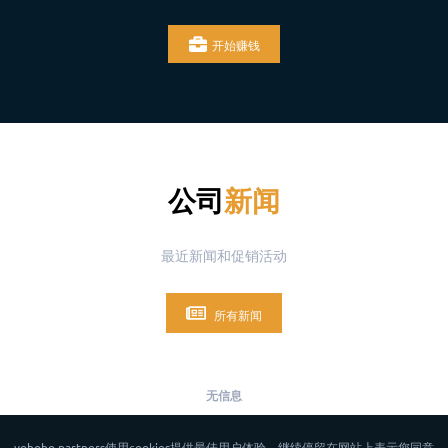
开始赚钱
公司
新闻
最近新闻和促销活动
所有新闻
无信息
yohoho.partners使用cookies提供最佳用户体验。继续停留在网站上表示您同意