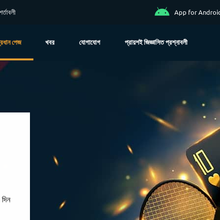
শর্তাবলী
App for Andro
্রধান পেজ
খবর
যোগাযোগ
প্রায়শই জিজ্ঞাসিত প্রশ্নাবলী
 দিন